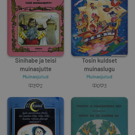
Sinihabe ja teisi
Tosin kuldset
muinasjutte
muinaslugu
Muinasjutud
Muinasjutud
3
2
0
3