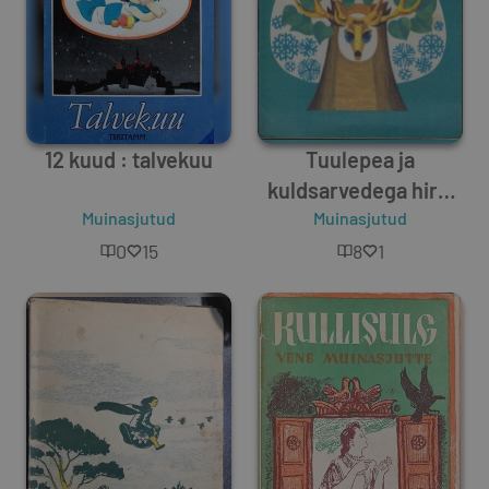
12 kuud : talvekuu
Tuulepea ja
kuldsarvedega hirv.
Muinasjutud
Kuidas soe ilm
Muinasjutud
kadunud oli: kaks
0
15
8
1
muinasjuttu