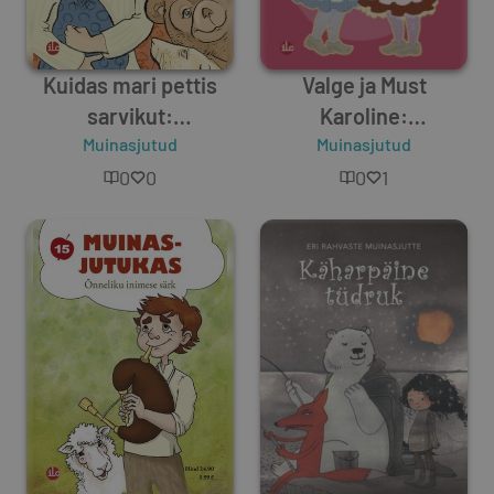
Kuidas mari pettis
Valge ja Must
sarvikut:
Karoline:
Muinasjutukas 38
Muinasjutud
Muinasjutukas 39
Muinasjutud
0
0
0
1