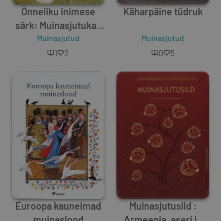
Õnneliku inimese
Käharpäine tüdruk
särk: Muinasjutukas
Muinasjutud
15.
Muinasjutud
1
2
0
5
Euroopa kauneimad
Muinasjutusild :
muinaslood
Armeenia, aseri ja