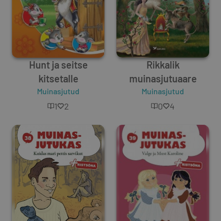
Hunt ja seitse
Rikkalik
kitsetalle
muinasjutuaare
Muinasjutud
Muinasjutud
1
2
0
4