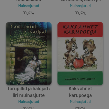
Muinasjutud
gruusia muinasjutud
Muinasjutud
0
4
0
6
Torupillid ja haldjad :
Kaks ahnet
Iiri muinasjutte
karupoega
Muinasjutud
Muinasjutud
0
4
1
1