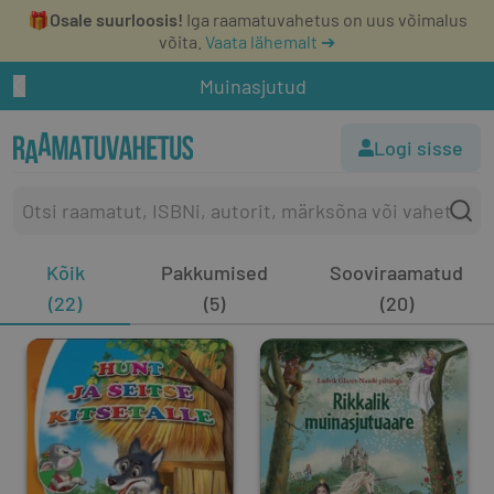
🎁
Osale suurloosis!
Iga raamatuvahetus on uus võimalus
võita.
Vaata lähemalt ➔
Muinasjutud
Logi sisse
Kõik
Pakkumised
Sooviraamatud
(22)
(5)
(20)