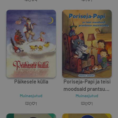
Päikesele külla
Poriseja-Papi ja teisi
moodsaid prantsuse
Muinasjutud
muinasjutte
Muinasjutud
0
1
0
1