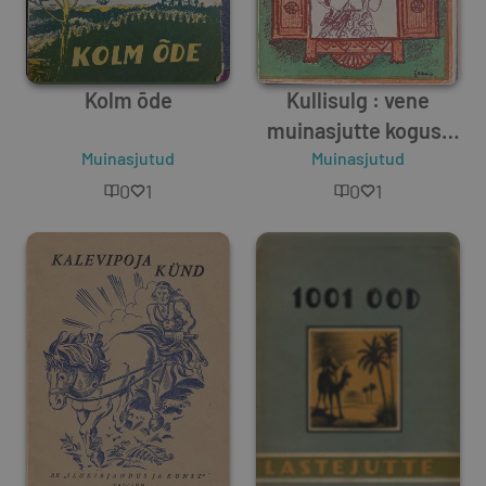
Kolm õde
Kullisulg : vene
muinasjutte kogust
Muinasjutud
"Tuulesõlmed"
Muinasjutud
0
1
0
1