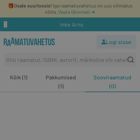
🎁
Osale suurloosis!
Iga raamatuvahetus on uus võimalus
võita.
Vaata lähemalt ➔
Inke Arns
Logi sisse
Kõik (1)
Pakkumised
Sooviraamatud
(1)
(0)