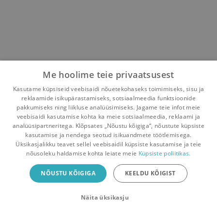
Me hoolime teie privaatsusest
Kasutame küpsiseid veebisaidi nõuetekohaseks toimimiseks, sisu ja
reklaamide isikupärastamiseks, sotsiaalmeedia funktsioonide
pakkumiseks ning liikluse analüüsimiseks. Jagame teie infot meie
veebisaidi kasutamise kohta ka meie sotsiaalmeedia, reklaami ja
analüüsipartneritega. Klõpsates „Nõustu kõigiga“, nõustute küpsiste
kasutamise ja nendega seotud isikuandmete töötlemisega.
Pealehele
Ostukorv
Sõnumid
Teated
Konto
Üksikasjalikku teavet sellel veebisaidil küpsiste kasutamise ja teie
nõusoleku haldamise kohta leiate meie
Küpsiste poliitikas.
Raamatuvahetuse mobiiliäpp
NÕUSTU KÕIGIGA
KEELDU KÕIGIST
Vaheta raamatuid veelgi mugavamalt!
Näita üksikasju
Sulge
Laadi alla