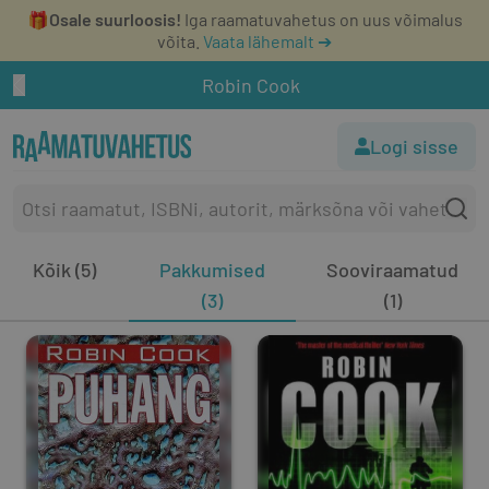
🎁
Osale suurloosis!
Iga raamatuvahetus on uus võimalus
võita.
Vaata lähemalt ➔
Robin Cook
Logi sisse
Kõik (5)
Pakkumised
Sooviraamatud
(3)
(1)