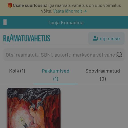
🎁
Osale suurloosis!
Iga raamatuvahetus on uus võimalus
võita.
Vaata lähemalt ➔
Tanja Komadina
Logi sisse
Kõik (1)
Pakkumised
Sooviraamatud
(1)
(0)