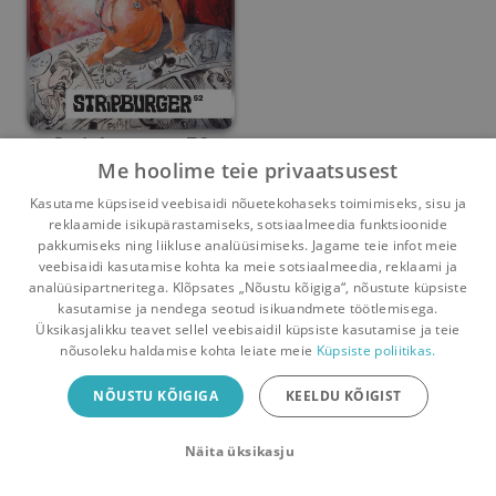
Stripburger #52
Me hoolime teie privaatsusest
Andrej Štular
,
Domen Finžgar
,
Matej de Cecco
,
Tanja Komadi
Kasutame küpsiseid veebisaidi nõuetekohaseks toimimiseks, sisu ja
reklaamide isikupärastamiseks, sotsiaalmeedia funktsioonide
Umbes 6 aastat
tagasi
pakkumiseks ning liikluse analüüsimiseks. Jagame teie infot meie
veebisaidi kasutamise kohta ka meie sotsiaalmeedia, reklaami ja
analüüsipartneritega. Klõpsates „Nõustu kõigiga“, nõustute küpsiste
kasutamise ja nendega seotud isikuandmete töötlemisega.
Pealehele
Ostukorv
Sõnumid
Teated
Konto
Üksikasjalikku teavet sellel veebisaidil küpsiste kasutamise ja teie
nõusoleku haldamise kohta leiate meie
Küpsiste poliitikas.
Raamatuvahetuse mobiiliäpp
NÕUSTU KÕIGIGA
KEELDU KÕIGIST
Vaheta raamatuid veelgi mugavamalt!
Näita üksikasju
Sulge
Laadi alla