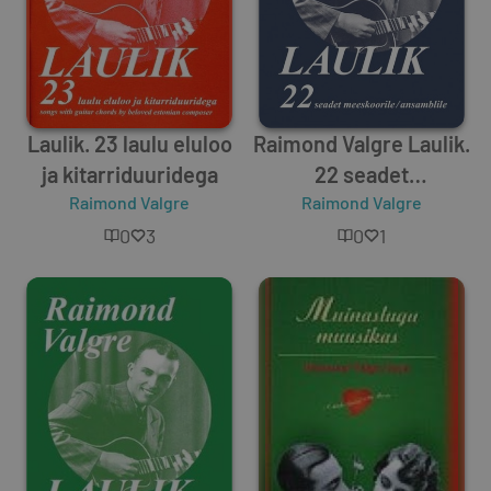
Laulik. 23 laulu eluloo
Raimond Valgre Laulik.
ja kitarriduuridega
22 seadet
Raimond Valgre
meeskoorile/ansamblile
Raimond Valgre
0
3
0
1