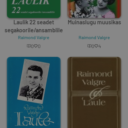
Laulik 22 seadet
Muinaslugu muusikas
segakoorile/ansamblile
Raimond Valgre
Raimond Valgre
0
0
0
4