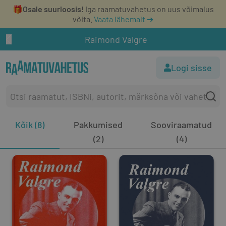
🎁
Osale suurloosis!
Iga raamatuvahetus on uus võimalus
võita.
Vaata lähemalt ➔
Raimond Valgre
Logi sisse
Kõik (8)
Pakkumised
Sooviraamatud
(2)
(4)