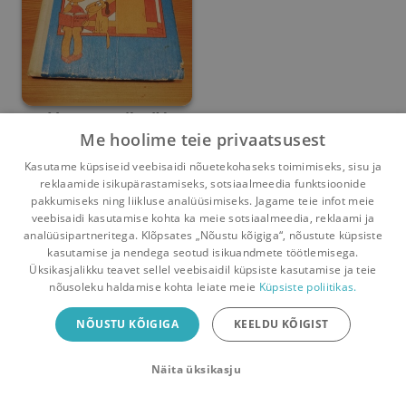
Matemaatika IV
Me hoolime teie privaatsusest
klassile
Aksel Telgmaa
,
E. Etverk
,
Elmar Etverk
Kasutame küpsiseid veebisaidi nõuetekohaseks toimimiseks, sisu ja
reklaamide isikupärastamiseks, sotsiaalmeedia funktsioonide
Umbes 6 aastat
tagasi
pakkumiseks ning liikluse analüüsimiseks. Jagame teie infot meie
veebisaidi kasutamise kohta ka meie sotsiaalmeedia, reklaami ja
analüüsipartneritega. Klõpsates „Nõustu kõigiga“, nõustute küpsiste
kasutamise ja nendega seotud isikuandmete töötlemisega.
Pealehele
Ostukorv
Sõnumid
Teated
Konto
Üksikasjalikku teavet sellel veebisaidil küpsiste kasutamise ja teie
nõusoleku haldamise kohta leiate meie
Küpsiste poliitikas.
Raamatuvahetuse mobiiliäpp
NÕUSTU KÕIGIGA
KEELDU KÕIGIST
Vaheta raamatuid veelgi mugavamalt!
Näita üksikasju
Sulge
Laadi alla