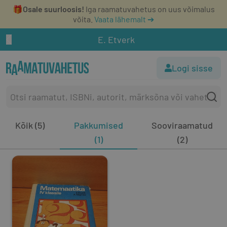
🎁
Osale suurloosis!
Iga raamatuvahetus on uus võimalus
võita.
Vaata lähemalt ➔
E. Etverk
Logi sisse
Kõik (5)
Pakkumised
Sooviraamatud
(1)
(2)