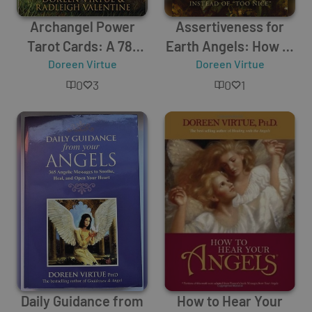
Archangel Power
Assertiveness for
Tarot Cards: A 78-
Earth Angels: How to
Card Deck and
Doreen Virtue
Be Loving Instead of
Doreen Virtue
Guidebook
"Too Nice"
0
3
0
1
Daily Guidance from
How to Hear Your