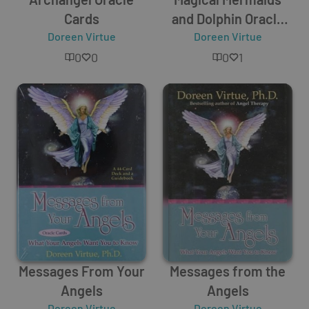
Cards
and Dolphin Oracle
Doreen Virtue
Doreen Virtue
Cards
0
0
0
1
Messages From Your
Messages from the
Angels
Angels
Doreen Virtue
Doreen Virtue