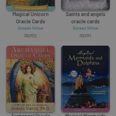
Magical Unicorn
Saints and angels
Oracle Cards
oracle cards
Doreen Virtue
Doreen Virtue
0
2
0
1
Archangel Oracle
Magical Mermaids