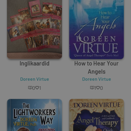
Inglikaardid
How to Hear Your
Angels
Doreen Virtue
Doreen Virtue
0
1
1
0