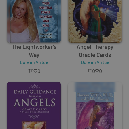
The Lightworker's
Angel Therapy
Way
Oracle Cards
Doreen Virtue
Doreen Virtue
1
0
0
0