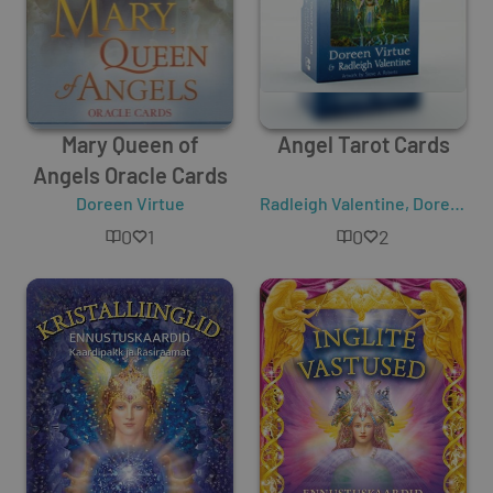
Mary Queen of
Angel Tarot Cards
Angels Oracle Cards
Doreen Virtue
Radleigh Valentine
,
Doreen Virtue
0
1
0
2