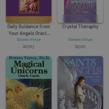
Daily Guidance from
Crystal Theraphy
Your Angels Oracle
Doreen Virtue
Cards
Doreen Virtue
0
2
0
1