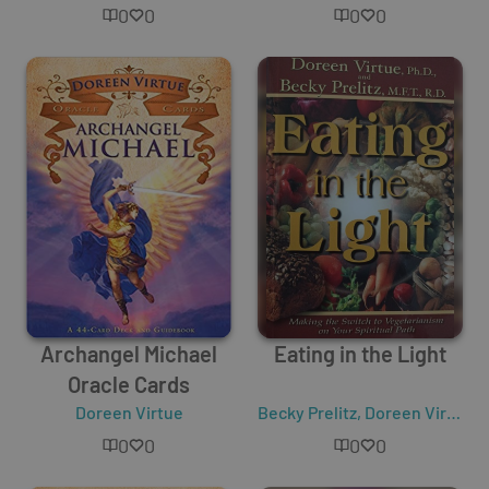
0
0
0
0
Archangel Michael
Eating in the Light
Oracle Cards
Doreen Virtue
Becky Prelitz
,
Doreen Virtue
0
0
0
0