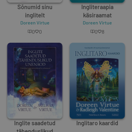
Sõnumid sinu
Ingliteraapia
inglitelt
käsiraamat
Doreen Virtue
Doreen Virtue
0
0
0
8
Inglite saadetud
Inglitaro kaardid
tähenduslikud