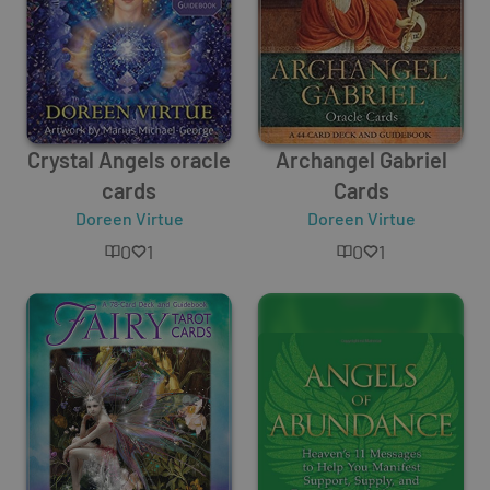
Crystal Angels oracle
Archangel Gabriel
cards
Cards
Doreen Virtue
Doreen Virtue
0
1
0
1