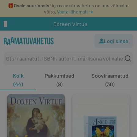
🎁
Osale suurloosis!
Iga raamatuvahetus on uus võimalus
võita.
Vaata lähemalt ➔
Doreen Virtue
Logi sisse
Kõik
Pakkumised
Sooviraamatud
(44)
(8)
(30)