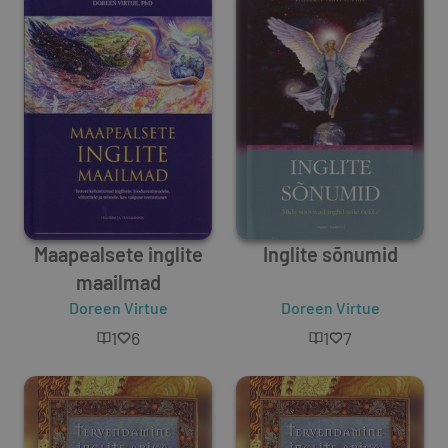
Maapealsete inglite
Inglite sõnumid
maailmad
Doreen Virtue
Doreen Virtue
1
6
1
7