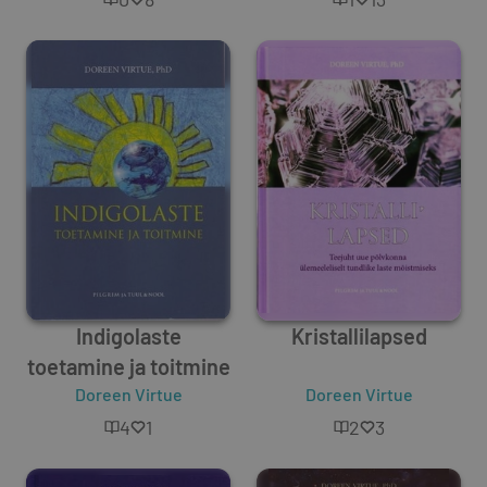
Indigolaste
Kristallilapsed
toetamine ja toitmine
Doreen Virtue
Doreen Virtue
4
1
2
3