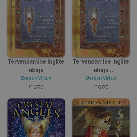
Tervendamine inglite
Tervendamine inglite
abiga
abiga
Doreen Virtue
ennustamiskaardid
Doreen Virtue
0
9
0
5