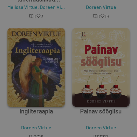
Melissa Virtue
unenäod
,
Doreen Virtue
Doreen Virtue
0
3
0
16
Ingliteraapia
Painav söögiisu
Doreen Virtue
Doreen Virtue
0
8
1
13