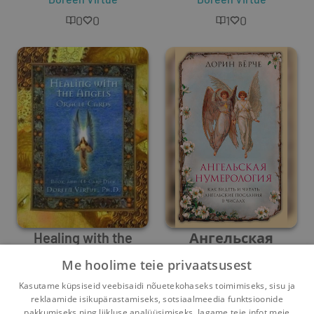
0
0
1
0
Healing with the
Ангельская
Angels
нумерология
Me hoolime teie privaatsusest
Doreen Virtue
Дорин Вёрче
,
Doreen Virtue
Kasutame küpsiseid veebisaidi nõuetekohaseks toimimiseks, sisu ja
0
1
0
0
reklaamide isikupärastamiseks, sotsiaalmeedia funktsioonide
pakkumiseks ning liikluse analüüsimiseks. Jagame teie infot meie