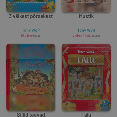
3 väikest põrsakest
Mustik
Tony Wolf
Tony Wolf
20 päeva
tagasi
Umbes 4 kuud
tagasi
Siilid teevad
Talu