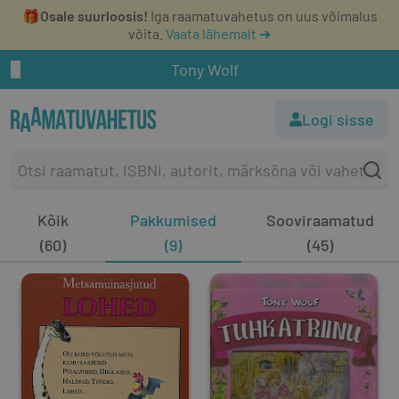
🎁
Osale suurloosis!
Iga raamatuvahetus on uus võimalus
võita.
Vaata lähemalt ➔
Tony Wolf
Logi sisse
Kõik
Pakkumised
Sooviraamatud
(60)
(9)
(45)