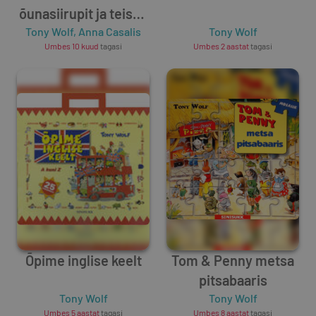
õunasiirupit ja teised
Tony Wolf
lood
,
Anna Casalis
Tony Wolf
Umbes 10 kuud
tagasi
Umbes 2 aastat
tagasi
Õpime inglise keelt
Tom & Penny metsa
pitsabaaris
Tony Wolf
Tony Wolf
Umbes 5 aastat
tagasi
Umbes 8 aastat
tagasi