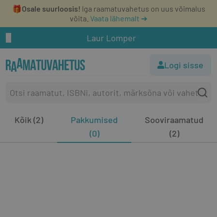
🎁
Osale suurloosis!
Iga raamatuvahetus on uus võimalus
võita.
Vaata lähemalt ➔
Laur Lomper
Logi sisse
Kõik (2)
Pakkumised
Sooviraamatud
(0)
(2)