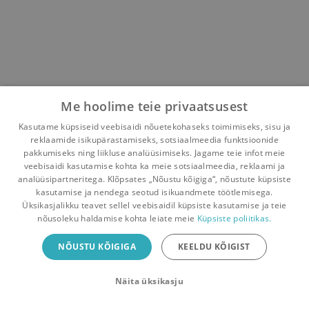
Me hoolime teie privaatsusest
Kasutame küpsiseid veebisaidi nõuetekohaseks toimimiseks, sisu ja
reklaamide isikupärastamiseks, sotsiaalmeedia funktsioonide
pakkumiseks ning liikluse analüüsimiseks. Jagame teie infot meie
veebisaidi kasutamise kohta ka meie sotsiaalmeedia, reklaami ja
analüüsipartneritega. Klõpsates „Nõustu kõigiga“, nõustute küpsiste
kasutamise ja nendega seotud isikuandmete töötlemisega.
Pealehele
Ostukorv
Sõnumid
Teated
Konto
Üksikasjalikku teavet sellel veebisaidil küpsiste kasutamise ja teie
nõusoleku haldamise kohta leiate meie
Küpsiste poliitikas.
Raamatuvahetuse mobiiliäpp
NÕUSTU KÕIGIGA
KEELDU KÕIGIST
Vaheta raamatuid veelgi mugavamalt!
Näita üksikasju
Sulge
Laadi alla