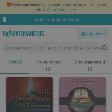
🎁
Osale suurloosis!
Iga raamatuvahetus on uus võimalus
võita.
Vaata lähemalt ➔
Abdurrahman Al-Sheha
Logi sisse
Kõik (3)
Pakkumised
Sooviraamatud
(2)
(1)