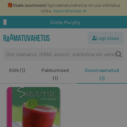
🎁
Osale suurloosis!
Iga raamatuvahetus on uus võimalus
võita.
Vaata lähemalt ➔
Stella Murphy
Logi sisse
Kõik (1)
Pakkumised
Sooviraamatud
(1)
(1)