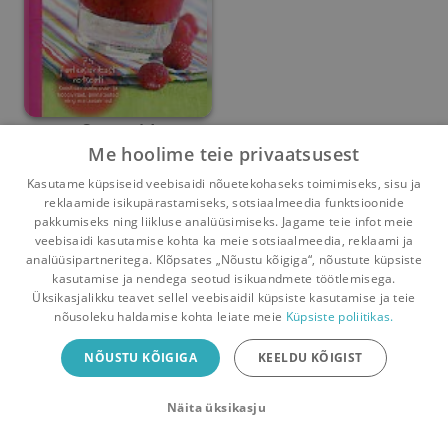
Smuutid
Me hoolime teie privaatsusest
Stella Murphy
Kasutame küpsiseid veebisaidi nõuetekohaseks toimimiseks, sisu ja
reklaamide isikupärastamiseks, sotsiaalmeedia funktsioonide
Umbes 8 kuud
tagasi
pakkumiseks ning liikluse analüüsimiseks. Jagame teie infot meie
veebisaidi kasutamise kohta ka meie sotsiaalmeedia, reklaami ja
analüüsipartneritega. Klõpsates „Nõustu kõigiga“, nõustute küpsiste
kasutamise ja nendega seotud isikuandmete töötlemisega.
Pealehele
Ostukorv
Sõnumid
Teated
Konto
Üksikasjalikku teavet sellel veebisaidil küpsiste kasutamise ja teie
nõusoleku haldamise kohta leiate meie
Küpsiste poliitikas.
Raamatuvahetuse mobiiliäpp
NÕUSTU KÕIGIGA
KEELDU KÕIGIST
Vaheta raamatuid veelgi mugavamalt!
Näita üksikasju
Sulge
Laadi alla