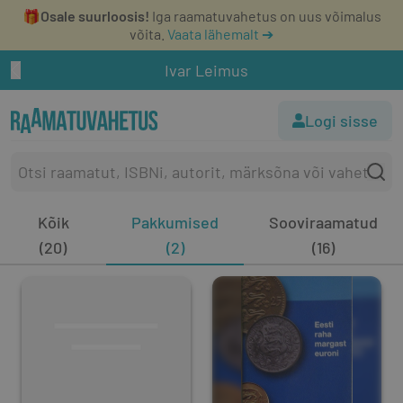
🎁
Osale suurloosis!
Iga raamatuvahetus on uus võimalus
võita.
Vaata lähemalt ➔
Ivar Leimus
Logi sisse
Kõik
Pakkumised
Sooviraamatud
(20)
(2)
(16)