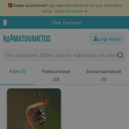
🎁
Osale suurloosis!
Iga raamatuvahetus on uus võimalus
võita.
Vaata lähemalt ➔
Üllar Rammul
Logi sisse
Kõik (1)
Pakkumised
Sooviraamatud
(0)
(1)