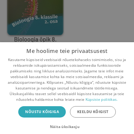
Bioloogia õpik 8.
klassile 2.osa
Me hoolime teie privaatsusest
Urmas Kokassaar
,
Külli Kalamees-Pani
,
Alo Vanatoa
,
Külli Rel
Kasutame küpsiseid veebisaidi nõuetekohaseks toimimiseks, sisu ja
0
3
reklaamide isikupärastamiseks, sotsiaalmeedia funktsioonide
pakkumiseks ning liikluse analüüsimiseks. Jagame teie infot meie
veebisaidi kasutamise kohta ka meie sotsiaalmeedia, reklaami ja
analüüsipartneritega. Klõpsates „Nõustu kõigiga“, nõustute küpsiste
kasutamise ja nendega seotud isikuandmete töötlemisega.
Pealehele
Ostukorv
Sõnumid
Teated
Konto
Üksikasjalikku teavet sellel veebisaidil küpsiste kasutamise ja teie
nõusoleku haldamise kohta leiate meie
Küpsiste poliitikas.
Raamatuvahetuse mobiiliäpp
NÕUSTU KÕIGIGA
KEELDU KÕIGIST
Vaheta raamatuid veelgi mugavamalt!
Näita üksikasju
Sulge
Laadi alla