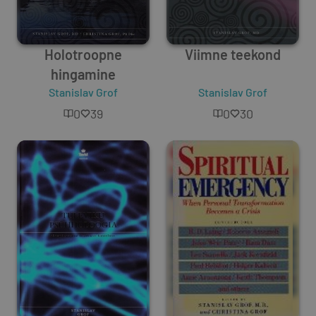
Holotroopne
Viimne teekond
hingamine
Stanislav Grof
Stanislav Grof
0
39
0
30