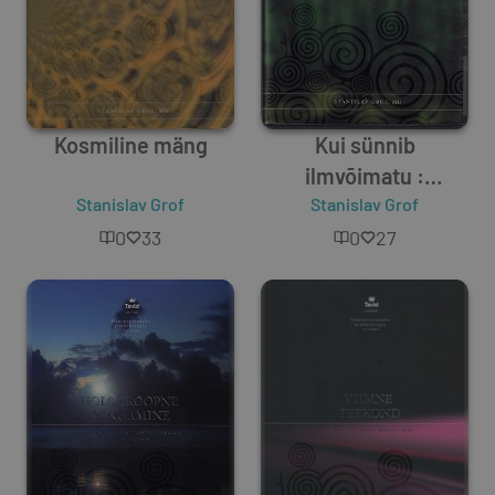
Kosmiline mäng
Kui sünnib
ilmvõimatu :
Stanislav Grof
Stanislav Grof
seiklused
ebatavalistes
0
33
0
27
reaalsustes