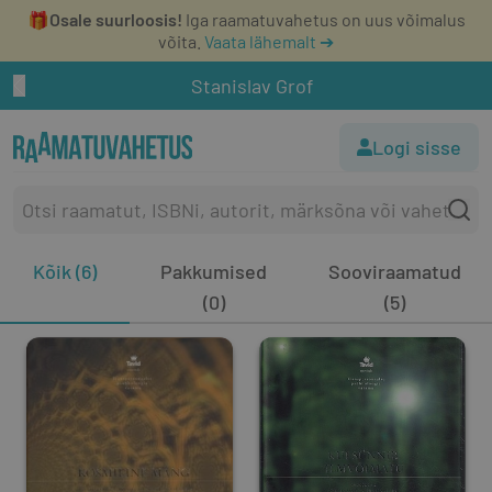
🎁
Osale suurloosis!
Iga raamatuvahetus on uus võimalus
võita.
Vaata lähemalt ➔
Stanislav Grof
Logi sisse
Kõik (6)
Pakkumised
Sooviraamatud
(0)
(5)