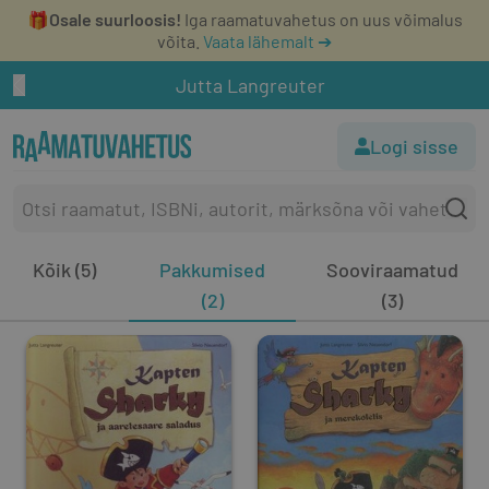
🎁
Osale suurloosis!
Iga raamatuvahetus on uus võimalus
võita.
Vaata lähemalt ➔
Jutta Langreuter
Logi sisse
Kõik (5)
Pakkumised
Sooviraamatud
(2)
(3)