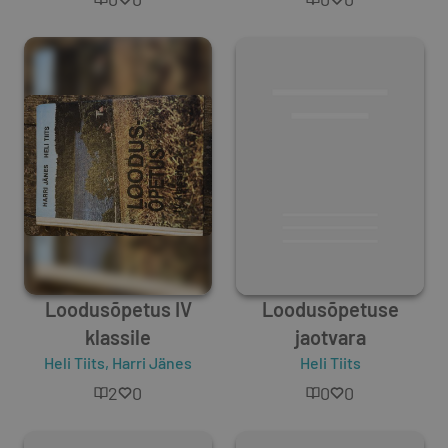
Loodusõpetus IV
Loodusõpetuse
klassile
jaotvara
Heli Tiits
,
Harri Jänes
Heli Tiits
2
0
0
0