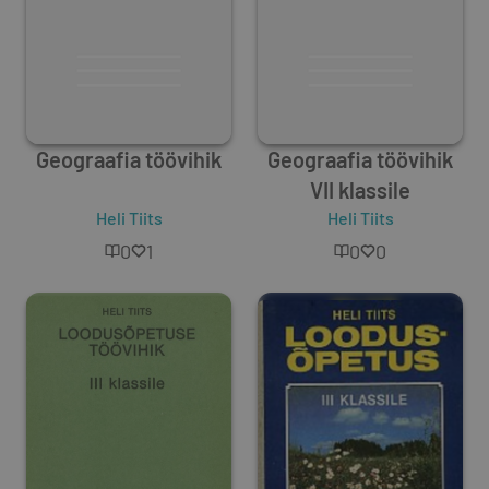
Geograafia töövihik
Geograafia töövihik
VII klassile
Heli Tiits
Heli Tiits
0
1
0
0