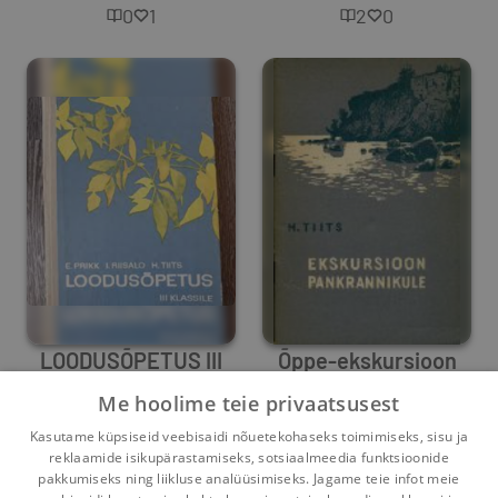
0
1
2
0
LOODUSÕPETUS III
Õppe-ekskursioon
KLASSILE
pankrannikule
Me hoolime teie privaatsusest
Heli Tiits
,
Evi Prikk
,
Inge Riisalo
Heli Tiits
Kasutame küpsiseid veebisaidi nõuetekohaseks toimimiseks, sisu ja
0
0
0
0
reklaamide isikupärastamiseks, sotsiaalmeedia funktsioonide
pakkumiseks ning liikluse analüüsimiseks. Jagame teie infot meie