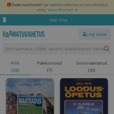
🎁
Osale suurloosis!
Iga raamatuvahetus on uus võimalus
võita.
Vaata lähemalt ➔
Heli Tiits
Logi sisse
Kõik
Pakkumised
Sooviraamatud
(28)
(7)
(10)