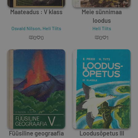
Maateadus : V klass
Meie sünnimaa
loodus
Osvald Nilson
,
Heli Tiits
Heli Tiits
0
0
0
1
Füüsiline geograafia
Loodusõpetus III