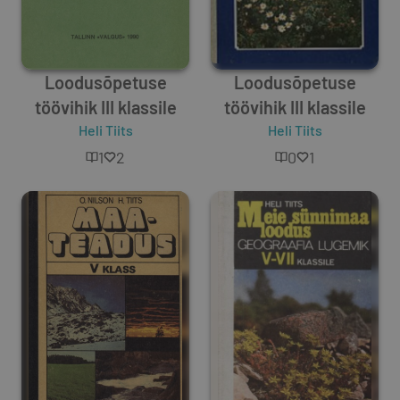
Loodusõpetuse
Loodusõpetuse
töövihik III klassile
töövihik III klassile
Heli Tiits
Heli Tiits
1
2
0
1