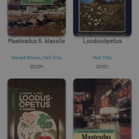
Maateadus 6. klassile
Loodusõpetus
Osvald Nilson
,
Heli Tiits
Heli Tiits
0
1
1
1