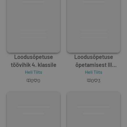
Loodusõpetuse
Loodusõpetuse
töövihik 4. klassile
õpetamisest III
Heli Tiits
Heli Tiits
klassis
0
0
0
3