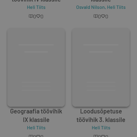
Heli Tiits
Osvald Nilson
,
Heli Tiits
0
0
0
0
Geograafia töövihik
Loodusõpetuse
IX klassile
töövihik 3. klassile
Heli Tiits
Heli Tiits
0
0
0
0