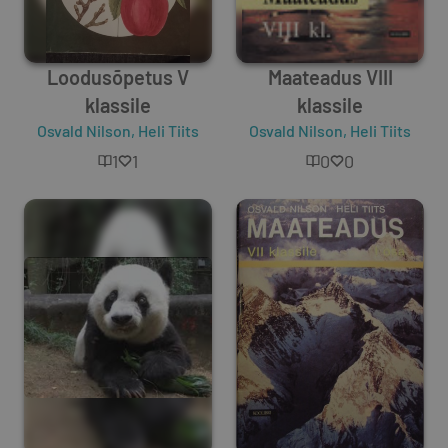
Loodusõpetus V
Maateadus VIII
klassile
klassile
Osvald Nilson
,
Heli Tiits
Osvald Nilson
,
Heli Tiits
1
1
0
0