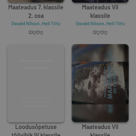
Maateadus 7. klassile
Maateadus VII
2. osa
klassile
Osvald Nilson
,
Heli Tiits
Osvald Nilson
,
Heli Tiits
0
0
2
0
Loodusõpetuse
Maateadus VII
töövihik IV klassile
klassile