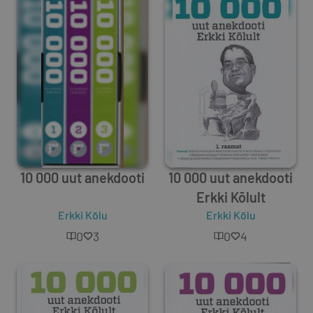
10 000 uut anekdooti
10 000 uut anekdooti
Erkki Kõlult
Erkki Kõlu
Erkki Kõlu
0
3
0
4