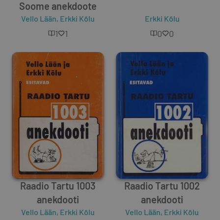
Soome anekdoote
Vello Lään
,
Erkki Kõlu
Erkki Kõlu
1
1
0
0
Raadio Tartu 1003
Raadio Tartu 1002
anekdooti
anekdooti
Vello Lään
,
Erkki Kõlu
Vello Lään
,
Erkki Kõlu