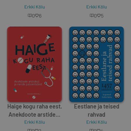
Erkki Kõlu
Erkki Kõlu
0
6
0
5
Haige kogu raha eest.
Eestlane ja teised
Anekdoote arstidest
rahvad
ja nende
Erkki Kõlu
Erkki Kõlu
patsientidest
0
2
0
4