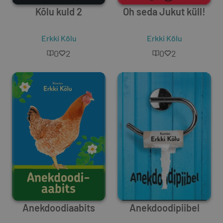
Kõlu kuld 2
Oh seda Jukut küll!
Erkki Kõlu
Erkki Kõlu
0
2
0
2
Anekdoodiaabits
Anekdoodipiibel