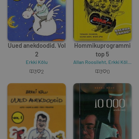
Uued anekdoodid. Vol
Hommikuprogrammi
2
top 5
Erkki Kõlu
Allan Roosileht
,
Erkki Kõlu
,
Pil
3
2
3
0