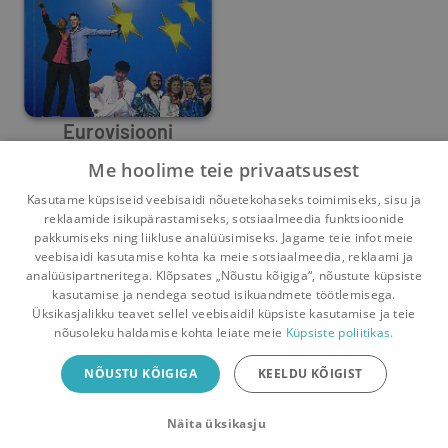
Eurovisiooni
lauluvõistlus läbi
Me hoolime teie privaatsusest
Tony Brown
aastate 1956-2002
,
Jonathan Rice
,
Olav Pihlamägi
,
Paul Gambaccini
Kasutame küpsiseid veebisaidi nõuetekohaseks toimimiseks, sisu ja
3
0
reklaamide isikupärastamiseks, sotsiaalmeedia funktsioonide
pakkumiseks ning liikluse analüüsimiseks. Jagame teie infot meie
veebisaidi kasutamise kohta ka meie sotsiaalmeedia, reklaami ja
analüüsipartneritega. Klõpsates „Nõustu kõigiga“, nõustute küpsiste
kasutamise ja nendega seotud isikuandmete töötlemisega.
Pealehele
Ostukorv
Sõnumid
Teated
Konto
Üksikasjalikku teavet sellel veebisaidil küpsiste kasutamise ja teie
nõusoleku haldamise kohta leiate meie
Küpsiste poliitikas.
Raamatuvahetuse mobiiliäpp
NÕUSTU KÕIGIGA
KEELDU KÕIGIST
Vaheta raamatuid veelgi mugavamalt!
Näita üksikasju
Sulge
Laadi alla