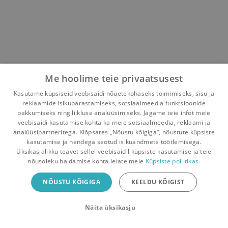
Me hoolime teie privaatsusest
Kasutame küpsiseid veebisaidi nõuetekohaseks toimimiseks, sisu ja
reklaamide isikupärastamiseks, sotsiaalmeedia funktsioonide
pakkumiseks ning liikluse analüüsimiseks. Jagame teie infot meie
veebisaidi kasutamise kohta ka meie sotsiaalmeedia, reklaami ja
analüüsipartneritega. Klõpsates „Nõustu kõigiga“, nõustute küpsiste
kasutamise ja nendega seotud isikuandmete töötlemisega.
Pealehele
Ostukorv
Sõnumid
Teated
Konto
Üksikasjalikku teavet sellel veebisaidil küpsiste kasutamise ja teie
nõusoleku haldamise kohta leiate meie
Küpsiste poliitikas.
Raamatuvahetuse mobiiliäpp
NÕUSTU KÕIGIGA
KEELDU KÕIGIST
Vaheta raamatuid veelgi mugavamalt!
Näita üksikasju
Sulge
Laadi alla