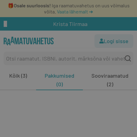
🎁
Osale suurloosis!
Iga raamatuvahetus on uus võimalus
võita.
Vaata lähemalt ➔
Krista Tiirmaa
Logi sisse
Kõik (3)
Pakkumised
Sooviraamatud
(0)
(2)