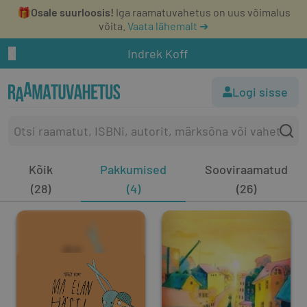
🎁
Osale suurloosis!
Iga raamatuvahetus on uus võimalus
võita.
Vaata lähemalt ➔
Indrek Koff
Logi sisse
Kõik
Pakkumised
Sooviraamatud
(28)
(4)
(26)