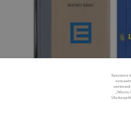
Ma armastasin venelast.
Ta
Nemad
Kasutame kü
sotsiaal
Maimu Berg
veebisaidi
„Nõustu 
Umbes 6 aastat
tagasi
Üksikasjali
Võta ühendust
Kasutustingimused
Mobi
Kuidas vahetada
Privaatsuspõhimõtted