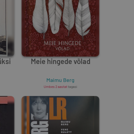
üksi
Meie hingede võlad
Maimu Berg
Umbes 2 aastat
tagasi