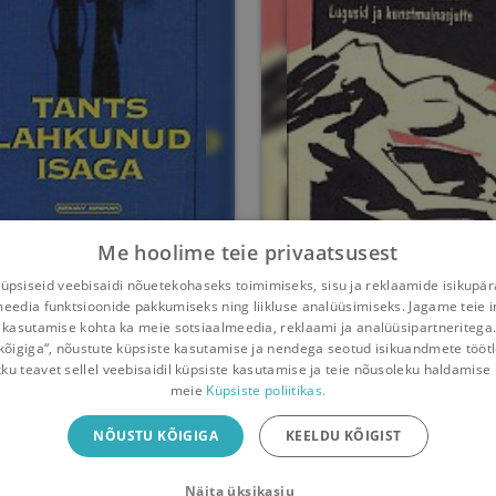
Me hoolime teie privaatsusest
nts lahkunud isaga
On läinud
psiseid veebisaidi nõuetekohaseks toimimiseks, sisu ja reklaamide isikupä
meedia funktsioonide pakkumiseks ning liikluse analüüsimiseks. Jagame teie i
Maimu Berg
Maimu Berg
 kasutamise kohta ka meie sotsiaalmeedia, reklaami ja analüüsipartneritega
kõigiga“, nõustute küpsiste kasutamise ja nendega seotud isikuandmete tööt
Umbes 8 aastat
tagasi
Umbes 9 aastat
tagasi
kku teavet sellel veebisaidil küpsiste kasutamise ja teie nõusoleku haldamise 
meie
Küpsiste poliitikas.
iliäpp
NÕUSTU KÕIGIGA
KEELDU KÕIGIST
Näita üksikasju