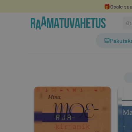
🎁
Osale suu
Pakutak