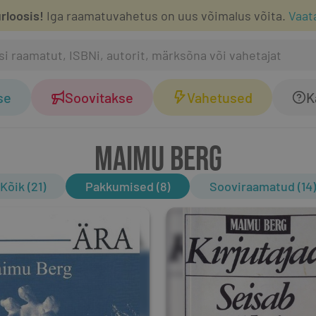
rloosis!
Iga raamatuvahetus on uus võimalus võita.
Vaat
se
Soovitakse
Vahetused
K
MAIMU BERG
Kõik (21)
Pakkumised (8)
Sooviraamatud (14)