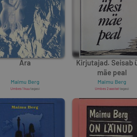
Ära
Kirjutajad. Seisab 
mäe peal
Maimu Berg
Maimu Berg
Umbes 1 kuu
tagasi
Umbes 2 aastat
tagasi