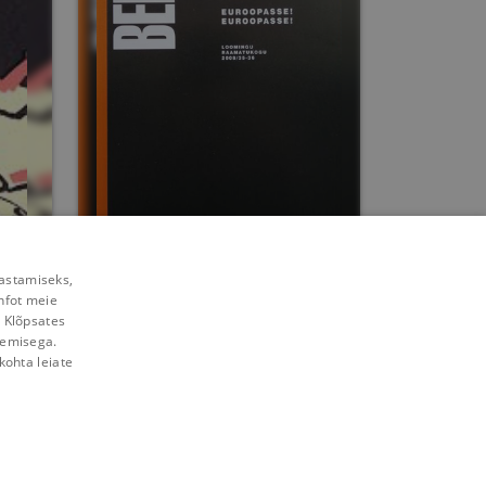
Vene rulett.
rastamiseks,
Euroopasse!
nfot meie
Euroopasse!
Maimu Berg
. Klõpsates
lemisega.
Umbes 10 aastat
tagasi
kohta leiate