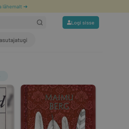
a lähemalt ➔
Logi sisse
asutajatugi