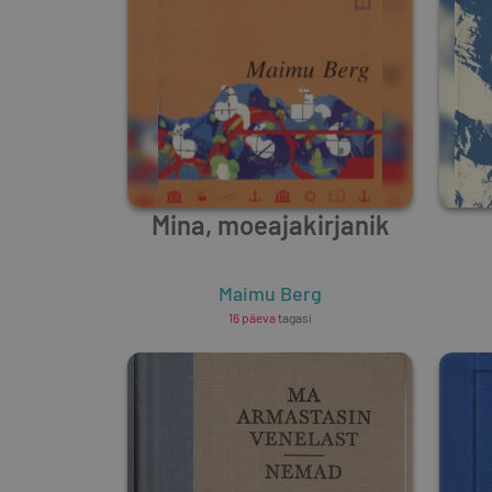
Mina, moeajakirjanik
Maimu Berg
16 päeva
tagasi