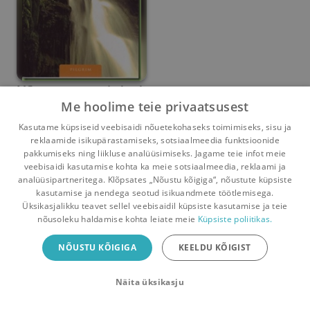
Mõte on see, mis loeb
Me hoolime teie privaatsusest
David R. Hamilton
Kasutame küpsiseid veebisaidi nõuetekohaseks toimimiseks, sisu ja
reklaamide isikupärastamiseks, sotsiaalmeedia funktsioonide
Umbes 8 kuud
tagasi
pakkumiseks ning liikluse analüüsimiseks. Jagame teie infot meie
veebisaidi kasutamise kohta ka meie sotsiaalmeedia, reklaami ja
analüüsipartneritega. Klõpsates „Nõustu kõigiga“, nõustute küpsiste
kasutamise ja nendega seotud isikuandmete töötlemisega.
Pealehele
Ostukorv
Sõnumid
Teated
Konto
Üksikasjalikku teavet sellel veebisaidil küpsiste kasutamise ja teie
nõusoleku haldamise kohta leiate meie
Küpsiste poliitikas.
Raamatuvahetuse mobiiliäpp
NÕUSTU KÕIGIGA
KEELDU KÕIGIST
Vaheta raamatuid veelgi mugavamalt!
Näita üksikasju
Sulge
Laadi alla