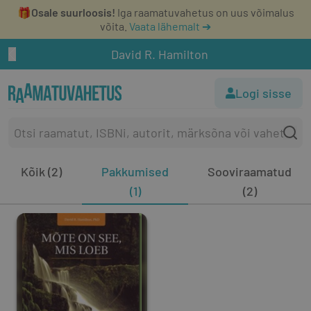
🎁
Osale suurloosis!
Iga raamatuvahetus on uus võimalus
võita.
Vaata lähemalt ➔
David R. Hamilton
Logi sisse
Kõik (2)
Pakkumised
Sooviraamatud
(1)
(2)