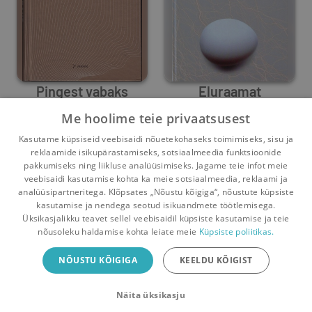
Pingest vabaks
Eluraamat
Me hoolime teie privaatsusest
Olavi Noronen
Olavi Noronen
Kasutame küpsiseid veebisaidi nõuetekohaseks toimimiseks, sisu ja
0
12
0
5
reklaamide isikupärastamiseks, sotsiaalmeedia funktsioonide
pakkumiseks ning liikluse analüüsimiseks. Jagame teie infot meie
veebisaidi kasutamise kohta ka meie sotsiaalmeedia, reklaami ja
analüüsipartneritega. Klõpsates „Nõustu kõigiga“, nõustute küpsiste
kasutamise ja nendega seotud isikuandmete töötlemisega.
Pealehele
Ostukorv
Sõnumid
Teated
Konto
Üksikasjalikku teavet sellel veebisaidil küpsiste kasutamise ja teie
nõusoleku haldamise kohta leiate meie
Küpsiste poliitikas.
Raamatuvahetuse mobiiliäpp
NÕUSTU KÕIGIGA
KEELDU KÕIGIST
Vaheta raamatuid veelgi mugavamalt!
Näita üksikasju
Sulge
Laadi alla