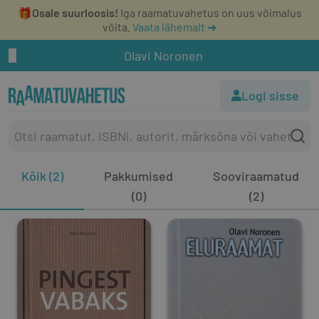
🎁
Osale suurloosis!
Iga raamatuvahetus on uus võimalus
võita.
Vaata lähemalt ➔
Olavi Noronen
Logi sisse
Kõik (2)
Pakkumised
Sooviraamatud
(0)
(2)