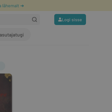
a lähemalt ➔
Logi sisse
asutajatugi