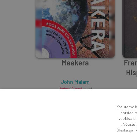
Maakera
Fra
His
John Malam
Umbes 10 kuud
tagasi
Kasutame kü
sotsiaal
veebisaidi
„Nõustu 
Üksikasjali