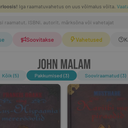
rloosis!
Iga raamatuvahetus on uus võimalus võita.
Vaat
se
Soovitakse
Vahetused
K
JOHN MALAM
Kõik (5)
Pakkumised (3)
Sooviraamatud (3)