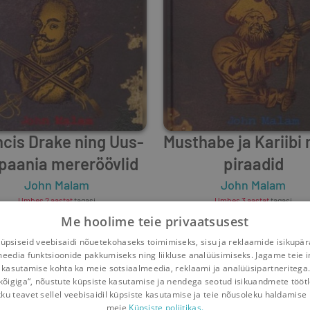
ncis Drake ning Uus-
Musthabe ja Kariibi
paania mereröövlid
piraadid
John Malam
John Malam
Umbes 2 aastat
tagasi
Umbes 3 aastat
tagasi
Me hoolime teie privaatsusest
psiseid veebisaidi nõuetekohaseks toimimiseks, sisu ja reklaamide isikupä
meedia funktsioonide pakkumiseks ning liikluse analüüsimiseks. Jagame teie i
 kasutamise kohta ka meie sotsiaalmeedia, reklaami ja analüüsipartneritega
kõigiga“, nõustute küpsiste kasutamise ja nendega seotud isikuandmete tööt
kku teavet sellel veebisaidil küpsiste kasutamise ja teie nõusoleku haldamise 
meie
Küpsiste poliitikas.