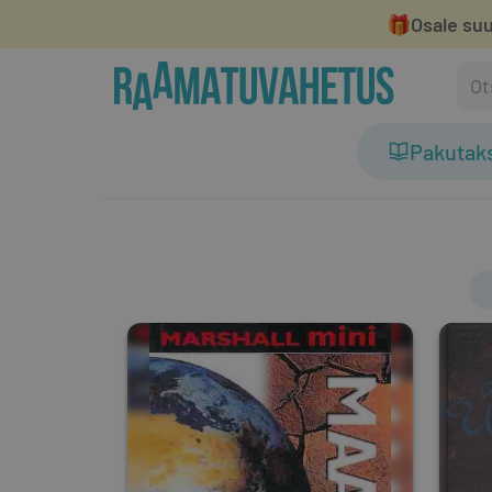
🎁
Osale suu
Pakutak