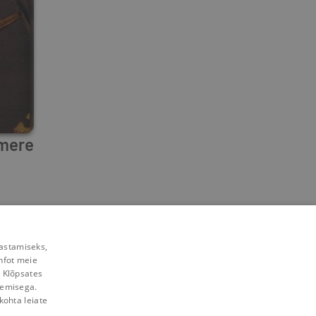
 mere
rastamiseks,
nfot meie
. Klõpsates
lemisega.
kohta leiate