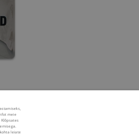
rastamiseks,
nfot meie
. Klõpsates
lemisega.
kohta leiate