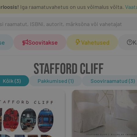
rloosis!
Iga raamatuvahetus on uus võimalus võita.
Vaat
se
Soovitakse
Vahetused
K
STAFFORD CLIFF
Kõik (3)
Pakkumised (1)
Sooviraamatud (3)