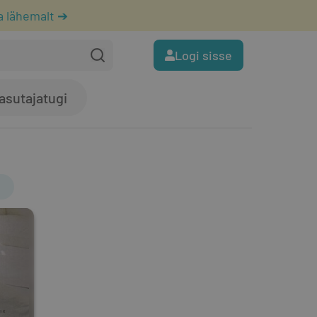
a lähemalt ➔
Logi sisse
asutajatugi