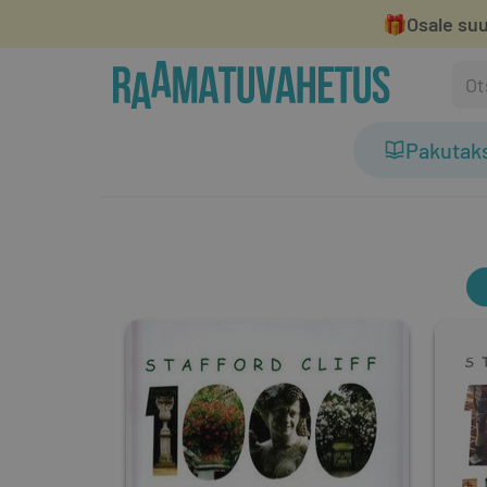
🎁
Osale suu
Pakutak