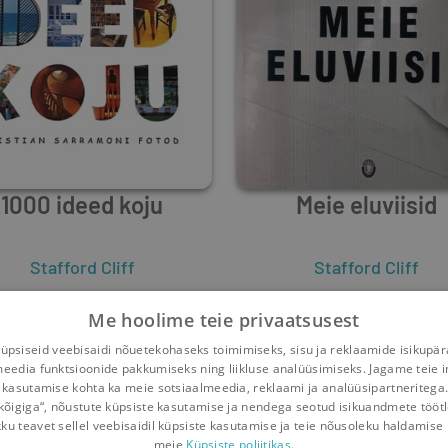
1000 ideed koju
Meie eluviisid
Stafford Cliff
Stafford Cliff
2
3
0
2
Me hoolime teie privaatsusest
psiseid veebisaidi nõuetekohaseks toimimiseks, sisu ja reklaamide isikupä
meedia funktsioonide pakkumiseks ning liikluse analüüsimiseks. Jagame teie i
 kasutamise kohta ka meie sotsiaalmeedia, reklaami ja analüüsipartneritega
kõigiga“, nõustute küpsiste kasutamise ja nendega seotud isikuandmete tööt
kku teavet sellel veebisaidil küpsiste kasutamise ja teie nõusoleku haldamise 
meie
Küpsiste poliitikas.