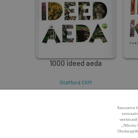
1000 ideed aeda
Stafford Cliff
0
3
Kasutame kü
sotsiaal
veebisaidi
„Nõustu 
Üksikasjali