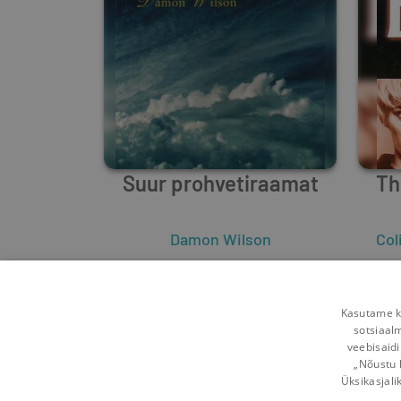
Suur prohvetiraamat
Th
Damon Wilson
Col
1
3
Kasutame kü
sotsiaal
veebisaidi
„Nõustu 
Üksikasjali