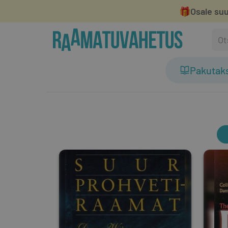
🎁
Osale suu
Pakutak