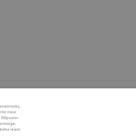
rastamiseks,
nfot meie
. Klõpsates
lemisega.
kohta leiate