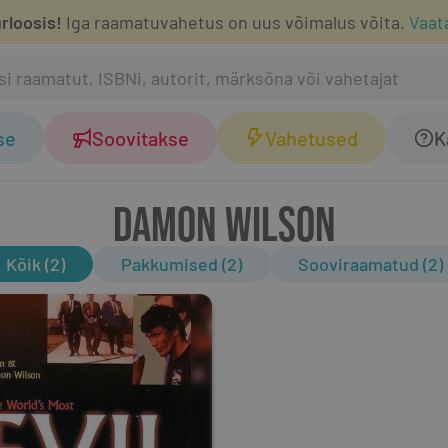
rloosis!
Iga raamatuvahetus on uus võimalus võita.
Vaat
se
Soovitakse
Vahetused
K
DAMON WILSON
Kõik (2)
Pakkumised (2)
Sooviraamatud (2)