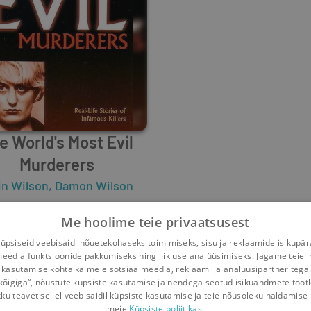
e World's Most Evil
Murderers
in Wilson
,
Damon Wilson
1
1
Me hoolime teie privaatsusest
psiseid veebisaidi nõuetekohaseks toimimiseks, sisu ja reklaamide isikupä
meedia funktsioonide pakkumiseks ning liikluse analüüsimiseks. Jagame teie i
 kasutamise kohta ka meie sotsiaalmeedia, reklaami ja analüüsipartneritega
kõigiga“, nõustute küpsiste kasutamise ja nendega seotud isikuandmete tööt
kku teavet sellel veebisaidil küpsiste kasutamise ja teie nõusoleku haldamise 
meie
Küpsiste poliitikas.