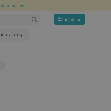
a lähemalt ➔
Logi sisse
asutajatugi