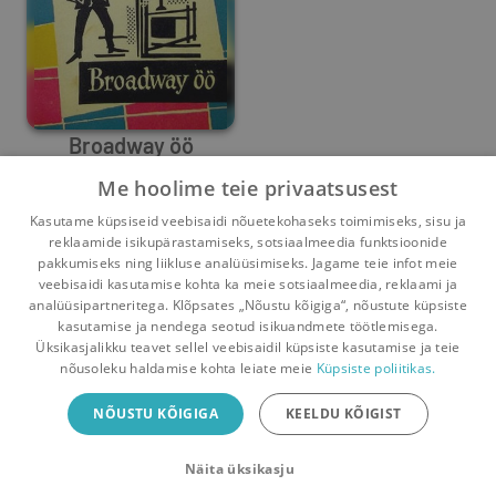
Broadway öö
Me hoolime teie privaatsusest
Thomas Wolfe
,
Mike Quin
,
John Reed
,
William Faulkner
,
Evi S
Kasutame küpsiseid veebisaidi nõuetekohaseks toimimiseks, sisu ja
2
1
reklaamide isikupärastamiseks, sotsiaalmeedia funktsioonide
pakkumiseks ning liikluse analüüsimiseks. Jagame teie infot meie
veebisaidi kasutamise kohta ka meie sotsiaalmeedia, reklaami ja
analüüsipartneritega. Klõpsates „Nõustu kõigiga“, nõustute küpsiste
kasutamise ja nendega seotud isikuandmete töötlemisega.
Pealehele
Ostukorv
Sõnumid
Teated
Konto
Üksikasjalikku teavet sellel veebisaidil küpsiste kasutamise ja teie
nõusoleku haldamise kohta leiate meie
Küpsiste poliitikas.
Raamatuvahetuse mobiiliäpp
NÕUSTU KÕIGIGA
KEELDU KÕIGIST
Vaheta raamatuid veelgi mugavamalt!
Näita üksikasju
Sulge
Laadi alla