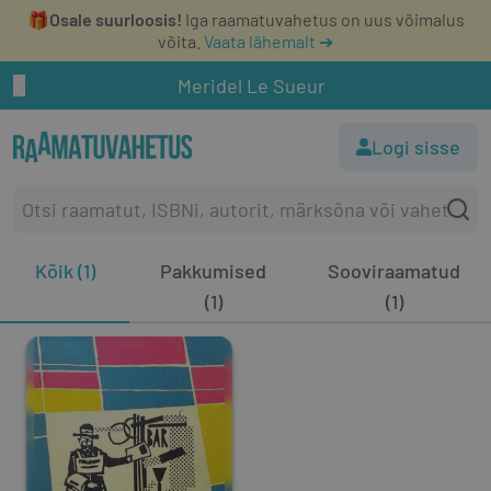
🎁
Osale suurloosis!
Iga raamatuvahetus on uus võimalus
võita.
Vaata lähemalt ➔
Meridel Le Sueur
Logi sisse
Kõik (1)
Pakkumised
Sooviraamatud
(1)
(1)