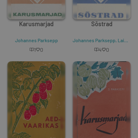
Karusmarjad
Sõstrad
Johannes Parksepp
Johannes Parksepp
,
Laine Ilus
1
0
4
0