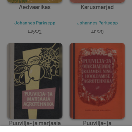
Aedvaarikas
Karusmarjad
Johannes Parksepp
Johannes Parksepp
5
2
1
0
Puuvilja- ja marjaaia
Puuvilja- ja
agrotehnika
marjaaedade