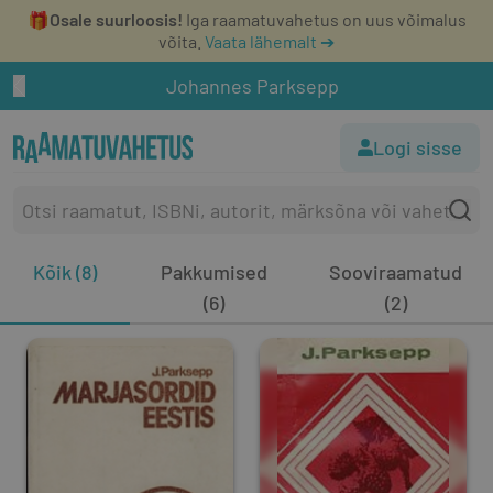
🎁
Osale suurloosis!
Iga raamatuvahetus on uus võimalus
võita.
Vaata lähemalt ➔
Johannes Parksepp
Logi sisse
Kõik (8)
Pakkumised
Sooviraamatud
(6)
(2)