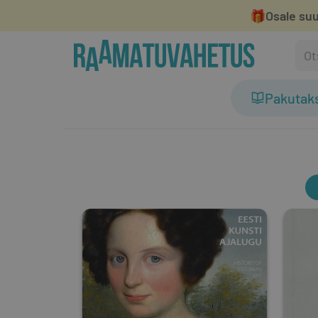
🎁
Osale suu
Pakutak