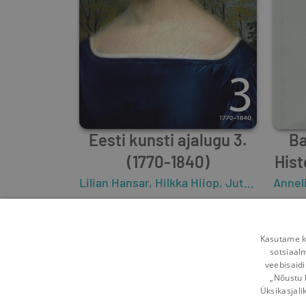
Eesti kunsti ajalugu 3.
Ba
(1770-1840)
Hist
Lilian Hansar
,
Hilkka Hiiop
,
Juta Keevallik
Annel
0
36
Kasutame kü
sotsiaal
veebisaidi
„Nõustu 
Üksikasjali