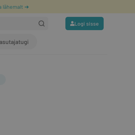
a lähemalt ➔
Logi sisse
asutajatugi