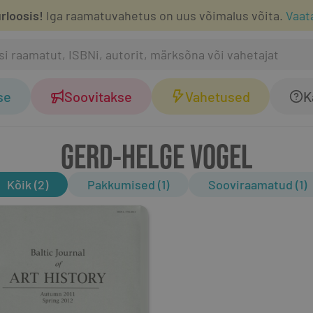
rloosis!
Iga raamatuvahetus on uus võimalus võita.
Vaat
se
Soovitakse
Vahetused
K
GERD-HELGE VOGEL
Kõik (2)
Pakkumised (1)
Sooviraamatud (1)