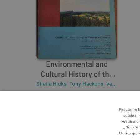
Environmental and
Cultural History of the
Eastern Baltic Region
Sheila Hicks
,
Tony Hackens
,
Valter Lang
,
U
0
0
Kasutame kü
sotsiaal
veebisaidi
„Nõustu 
Üksikasjali