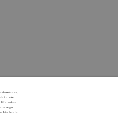
rastamiseks,
nfot meie
. Klõpsates
lemisega.
kohta leiate