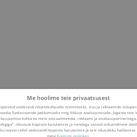
rve Miller
,
Anto Raukas
Me hoolime teie privaatsusest
psiseid veebisaidi nõuetekohaseks toimimiseks, sisu ja reklaamide isikupä
meedia funktsioonide pakkumiseks ning liikluse analüüsimiseks. Jagame teie i
 kasutamise kohta ka meie sotsiaalmeedia, reklaami ja analüüsipartneritega
kõigiga“, nõustute küpsiste kasutamise ja nendega seotud isikuandmete tööt
kku teavet sellel veebisaidil küpsiste kasutamise ja teie nõusoleku haldamise 
meie
Küpsiste poliitikas.