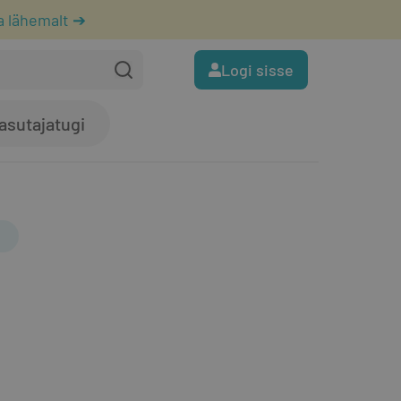
a lähemalt ➔
Logi sisse
asutajatugi