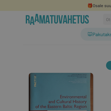
🎁
Osale suu
Pakutak