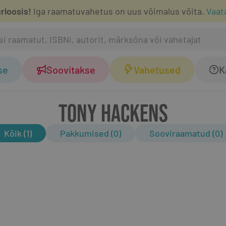
rloosis!
Iga raamatuvahetus on uus võimalus võita.
Vaat
se
Soovitakse
Vahetused
K
TONY HACKENS
Kõik (1)
Pakkumised (0)
Sooviraamatud (0)