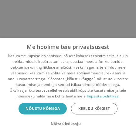
Me hoolime teie privaatsusest
Kasutame küpsiseid veebisaidi nõuetekohaseks toimimiseks, sisu ja
reklaamide isikupärastamiseks, sotsiaalmeedia funktsioonide
pakkumiseks ning liikluse analüüsimiseks. Jagame teie infot meie
veebisaidi kasutamise kohta ka meie sotsiaalmeedia, reklaami ja
analüüsipartneritega. Klõpsates „Nõustu kõigiga“, nõustute küpsiste
kasutamise ja nendega seotud isikuandmete töötlemisega.
Pealehele
Ostukorv
Sõnumid
Teated
Konto
Üksikasjalikku teavet sellel veebisaidil küpsiste kasutamise ja teie
nõusoleku haldamise kohta leiate meie
Küpsiste poliitikas.
Raamatuvahetuse mobiiliäpp
NÕUSTU KÕIGIGA
KEELDU KÕIGIST
Vaheta raamatuid veelgi mugavamalt!
Näita üksikasju
Sulge
Laadi alla