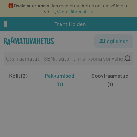
🎁
Osale suurloosis!
Iga raamatuvahetus on uus võimalus
võita.
Vaata lähemalt ➔
Trent Holden
Logi sisse
Kõik (2)
Pakkumised
Sooviraamatud
(0)
(1)