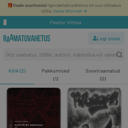
🎁
Osale suurloosis!
Iga raamatuvahetus on uus võimalus
võita.
Vaata lähemalt ➔
Peeter Vihma
Logi sisse
Kõik (2)
Pakkumised
Sooviraamatud
(1)
(0)