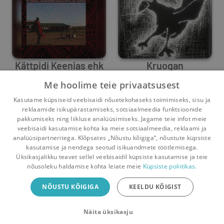
Kättpidi Keenias ehk
Kruogan
Kümme lugu
Me hoolime teie privaatsusest
läbikukkunud
Peeter Vihma
Mariia
,
Wimberg
,
T.O.M.
,
Peete
Kasutame küpsiseid veebisaidi nõuetekohaseks toimimiseks, sisu ja
vabatahtlikult Ida-
8
0
0
0
reklaamide isikupärastamiseks, sotsiaalmeedia funktsioonide
pakkumiseks ning liikluse analüüsimiseks. Jagame teie infot meie
Aafrikas
veebisaidi kasutamise kohta ka meie sotsiaalmeedia, reklaami ja
analüüsipartneritega. Klõpsates „Nõustu kõigiga“, nõustute küpsiste
kasutamise ja nendega seotud isikuandmete töötlemisega.
Pealehele
Ostukorv
Sõnumid
Teated
Konto
Üksikasjalikku teavet sellel veebisaidil küpsiste kasutamise ja teie
nõusoleku haldamise kohta leiate meie
Küpsiste poliitikas.
Raamatuvahetuse mobiiliäpp
NÕUSTU KÕIGIGA
KEELDU KÕIGIST
Vaheta raamatuid veelgi mugavamalt!
Näita üksikasju
Sulge
Laadi alla