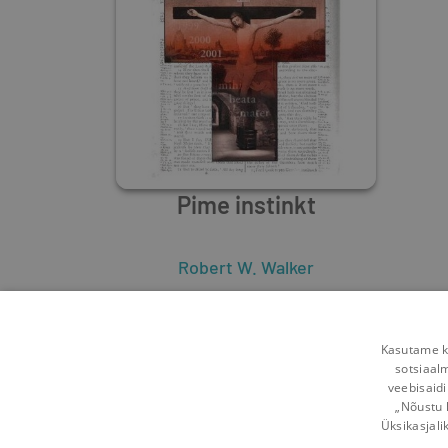
Pime instinkt
Robert W. Walker
0
0
Kasutame kü
sotsiaal
veebisaidi
„Nõustu 
Üksikasjali