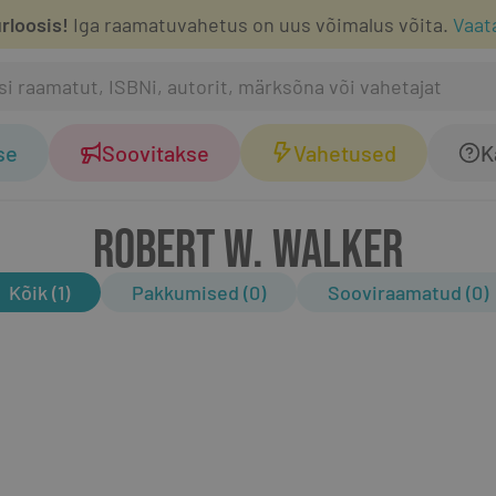
rloosis!
Iga raamatuvahetus on uus võimalus võita.
Vaat
se
Soovitakse
Vahetused
K
ROBERT W. WALKER
Kõik (1)
Pakkumised (0)
Sooviraamatud (0)