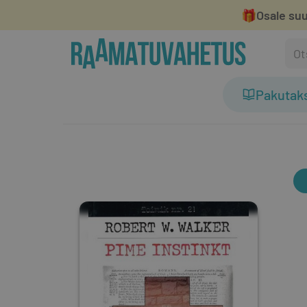
🎁
Osale suu
Pakutak