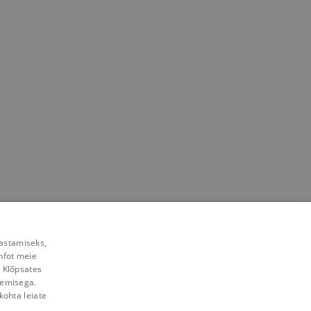
rastamiseks,
nfot meie
. Klõpsates
lemisega.
kohta leiate