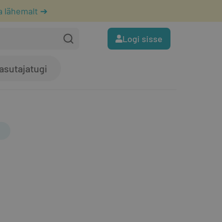
a lähemalt ➔
Logi sisse
asutajatugi