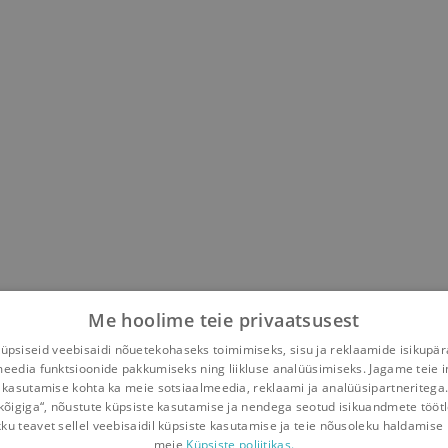
Me hoolime teie privaatsusest
psiseid veebisaidi nõuetekohaseks toimimiseks, sisu ja reklaamide isikupä
meedia funktsioonide pakkumiseks ning liikluse analüüsimiseks. Jagame teie i
 kasutamise kohta ka meie sotsiaalmeedia, reklaami ja analüüsipartneritega
kõigiga“, nõustute küpsiste kasutamise ja nendega seotud isikuandmete tööt
kku teavet sellel veebisaidil küpsiste kasutamise ja teie nõusoleku haldamise 
meie
Küpsiste poliitikas.