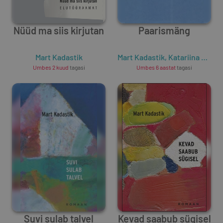
Nüüd ma siis kirjutan
Paarismäng
Mart Kadastik
Mart Kadastik
,
Katariina Tammert
Umbes 2 kuud
tagasi
Umbes 6 aastat
tagasi
Suvi sulab talvel
Kevad saabub sügisel