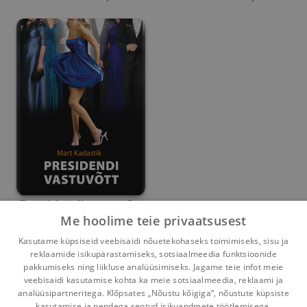
Presidendi vastuvõtt
Me hoolime teie privaatsusest
Mart Kadastik
Kasutame küpsiseid veebisaidi nõuetekohaseks toimimiseks, sisu ja
reklaamide isikupärastamiseks, sotsiaalmeedia funktsioonide
Umbes 6 aastat
tagasi
pakkumiseks ning liikluse analüüsimiseks. Jagame teie infot meie
veebisaidi kasutamise kohta ka meie sotsiaalmeedia, reklaami ja
analüüsipartneritega. Klõpsates „Nõustu kõigiga“, nõustute küpsiste
kasutamise ja nendega seotud isikuandmete töötlemisega.