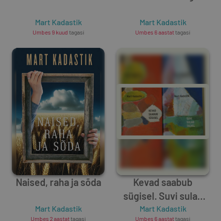
Mart Kadastik
Mart Kadastik
Umbes 9 kuud
tagasi
Umbes 6 aastat
tagasi
Naised, raha ja sõda
Kevad saabub
sügisel. Suvi sulab
Mart Kadastik
Mart Kadastik
talvel.
Umbes 2 aastat
tagasi
Umbes 6 aastat
tagasi