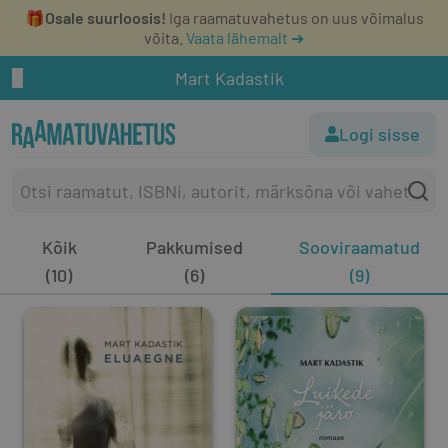
🎁
Osale suurloosis!
Iga raamatuvahetus on uus võimalus
võita.
Vaata lähemalt ➔
Mart Kadastik
Logi sisse
Kõik
Pakkumised
Sooviraamatud
(10)
(6)
(9)