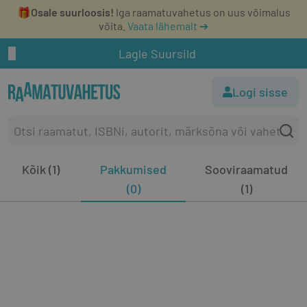
🎁
Osale suurloosis!
Iga raamatuvahetus on uus võimalus
võita.
Vaata lähemalt ➔
Lagle Suursild
Logi sisse
Kõik (1)
Pakkumised
Sooviraamatud
(0)
(1)