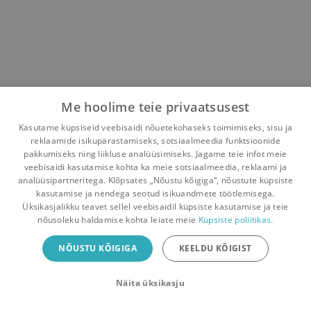
Me hoolime teie privaatsusest
Kasutame küpsiseid veebisaidi nõuetekohaseks toimimiseks, sisu ja
reklaamide isikupärastamiseks, sotsiaalmeedia funktsioonide
pakkumiseks ning liikluse analüüsimiseks. Jagame teie infot meie
veebisaidi kasutamise kohta ka meie sotsiaalmeedia, reklaami ja
analüüsipartneritega. Klõpsates „Nõustu kõigiga“, nõustute küpsiste
kasutamise ja nendega seotud isikuandmete töötlemisega.
Pealehele
Ostukorv
Sõnumid
Teated
Konto
Üksikasjalikku teavet sellel veebisaidil küpsiste kasutamise ja teie
nõusoleku haldamise kohta leiate meie
Küpsiste poliitikas.
Raamatuvahetuse mobiiliäpp
NÕUSTU KÕIGIGA
KEELDU KÕIGIST
Vaheta raamatuid veelgi mugavamalt!
Näita üksikasju
Sulge
Laadi alla