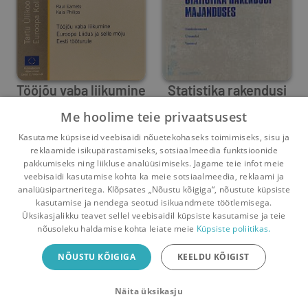
Tööjõu vaba liikumine
Statistika rakendusi
Euroopa Liidus ja
majanduses
Me hoolime teie privaatsusest
Kaia Philips
selle mõju Eesti
,
Raul Eamets
Kaia Philips
Kasutame küpsiseid veebisaidi nõuetekohaseks toimimiseks, sisu ja
tööturule
1
0
0
0
reklaamide isikupärastamiseks, sotsiaalmeedia funktsioonide
pakkumiseks ning liikluse analüüsimiseks. Jagame teie infot meie
veebisaidi kasutamise kohta ka meie sotsiaalmeedia, reklaami ja
analüüsipartneritega. Klõpsates „Nõustu kõigiga“, nõustute küpsiste
kasutamise ja nendega seotud isikuandmete töötlemisega.
Pealehele
Ostukorv
Sõnumid
Teated
Konto
Üksikasjalikku teavet sellel veebisaidil küpsiste kasutamise ja teie
nõusoleku haldamise kohta leiate meie
Küpsiste poliitikas.
Raamatuvahetuse mobiiliäpp
NÕUSTU KÕIGIGA
KEELDU KÕIGIST
Vaheta raamatuid veelgi mugavamalt!
Näita üksikasju
Sulge
Laadi alla