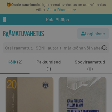
🎁
Osale suurloosis!
Iga raamatuvahetus on uus võimalus
võita.
Vaata lähemalt ➔
Kaia Philips
Logi sisse
Kõik (2)
Pakkumised
Sooviraamatud
(1)
(0)