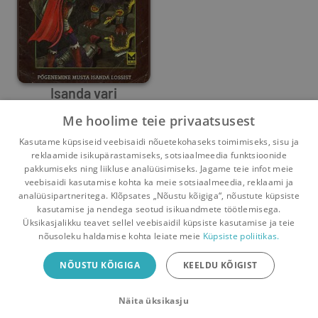
Isanda vari
Me hoolime teie privaatsusest
Asko Künnap
,
Kaupo Paabo
Kasutame küpsiseid veebisaidi nõuetekohaseks toimimiseks, sisu ja
0
6
reklaamide isikupärastamiseks, sotsiaalmeedia funktsioonide
pakkumiseks ning liikluse analüüsimiseks. Jagame teie infot meie
veebisaidi kasutamise kohta ka meie sotsiaalmeedia, reklaami ja
analüüsipartneritega. Klõpsates „Nõustu kõigiga“, nõustute küpsiste
kasutamise ja nendega seotud isikuandmete töötlemisega.
Pealehele
Ostukorv
Sõnumid
Teated
Konto
Üksikasjalikku teavet sellel veebisaidil küpsiste kasutamise ja teie
nõusoleku haldamise kohta leiate meie
Küpsiste poliitikas.
Raamatuvahetuse mobiiliäpp
NÕUSTU KÕIGIGA
KEELDU KÕIGIST
Vaheta raamatuid veelgi mugavamalt!
Näita üksikasju
Sulge
Laadi alla