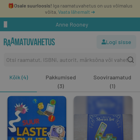
🎁
Osale suurloosis!
Iga raamatuvahetus on uus võimalus
võita.
Vaata lähemalt ➔
Anne Rooney
Logi sisse
Kõik (4)
Pakkumised
Sooviraamatud
(3)
(1)