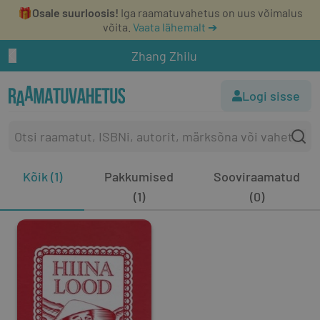
🎁
Osale suurloosis!
Iga raamatuvahetus on uus võimalus
võita.
Vaata lähemalt ➔
Zhang Zhilu
Logi sisse
Kõik (1)
Pakkumised
Sooviraamatud
(1)
(0)