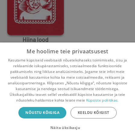
Hiina lood
Me hoolime teie privaatsusest
Zhang Zhilu
,
Qin Wenjun
,
Shen Shixi
,
Cao Wenxuan
Kasutame küpsiseid veebisaidi nõuetekohaseks toimimiseks, sisu ja
1
0
reklaamide isikupärastamiseks, sotsiaalmeedia funktsioonide
pakkumiseks ning liikluse analüüsimiseks. Jagame teie infot meie
veebisaidi kasutamise kohta ka meie sotsiaalmeedia, reklaami ja
analüüsipartneritega. Klõpsates „Nõustu kõigiga“, nõustute küpsiste
kasutamise ja nendega seotud isikuandmete töötlemisega.
Pealehele
Ostukorv
Sõnumid
Teated
Konto
Üksikasjalikku teavet sellel veebisaidil küpsiste kasutamise ja teie
nõusoleku haldamise kohta leiate meie
Küpsiste poliitikas.
Raamatuvahetuse mobiiliäpp
NÕUSTU KÕIGIGA
KEELDU KÕIGIST
Vaheta raamatuid veelgi mugavamalt!
Näita üksikasju
Sulge
Laadi alla