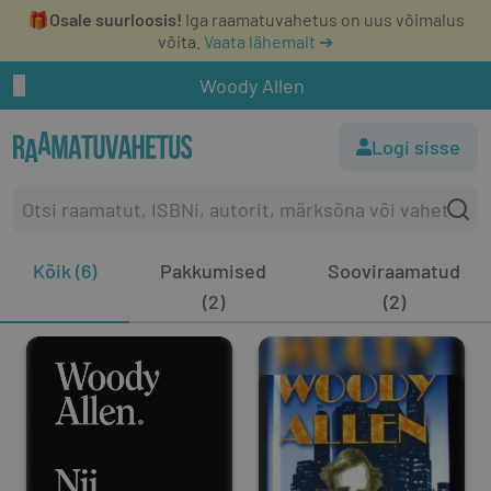
🎁
Osale suurloosis!
Iga raamatuvahetus on uus võimalus
võita.
Vaata lähemalt ➔
Woody Allen
Logi sisse
Kõik (6)
Pakkumised
Sooviraamatud
(2)
(2)