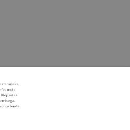
rastamiseks,
nfot meie
. Klõpsates
lemisega.
kohta leiate