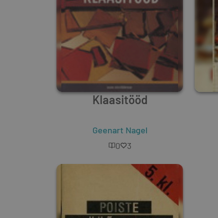
Klaasitööd
Geenart Nagel
0
3