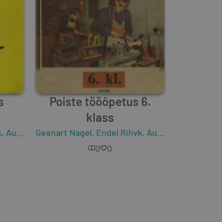
s
Poiste tööõpetus 6.
klass
k
,
August Kõrbe
Geenart Nagel
,
Hanno Isok
,
Endel Rihvk
,
August Kõrbe
,
Han
0
0