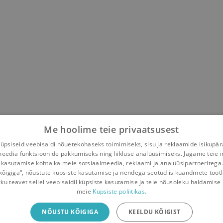
Me hoolime teie privaatsusest
psiseid veebisaidi nõuetekohaseks toimimiseks, sisu ja reklaamide isikupä
Geenart Nagel
,
Endel Rihvk
meedia funktsioonide pakkumiseks ning liikluse analüüsimiseks. Jagame teie i
 kasutamise kohta ka meie sotsiaalmeedia, reklaami ja analüüsipartneritega
kõigiga“, nõustute küpsiste kasutamise ja nendega seotud isikuandmete tööt
kku teavet sellel veebisaidil küpsiste kasutamise ja teie nõusoleku haldamise 
meie
Küpsiste poliitikas.
iliäpp
NÕUSTU KÕIGIGA
KEELDU KÕIGIST