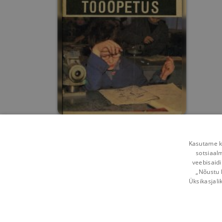
Poiste tööõpetus V
klass
Kasutame kü
Hanno Isok
,
August Kõrbe
,
Oskar Köösel
,
sotsiaal
veebisaidi
0
1
„Nõustu 
Üksikasjali
Võta ühendust
Kasutustingimused
Mobi
Kuidas vahetada
Privaatsuspõhimõtted