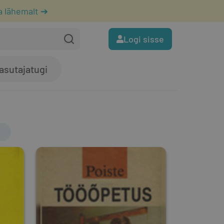
a lähemalt ➔
Logi sisse
asutajatugi