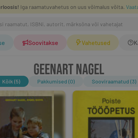
rloosis!
Iga raamatuvahetus on uus võimalus võita.
Vaat
se
Soovitakse
Vahetused
K
GEENART NAGEL
Kõik (5)
Pakkumised (0)
Sooviraamatud (3)