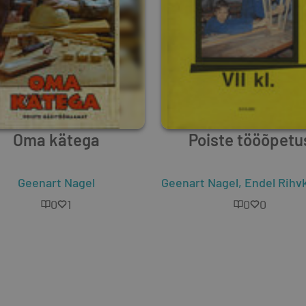
Oma kätega
Poiste tööõpetu
Geenart Nagel
Geenart Nagel
,
Endel Rihv
0
1
0
0