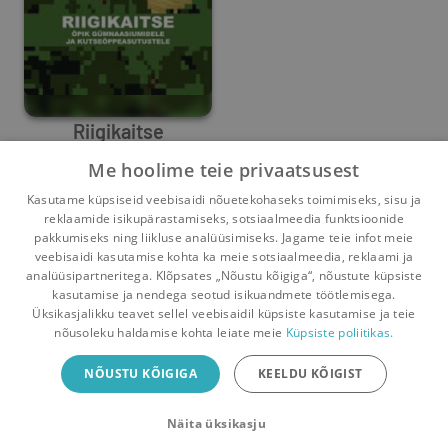
Riigikaitse
Me hoolime teie privaatsusest
Kaitseministeerium
Kasutame küpsiseid veebisaidi nõuetekohaseks toimimiseks, sisu ja
0
3
reklaamide isikupärastamiseks, sotsiaalmeedia funktsioonide
pakkumiseks ning liikluse analüüsimiseks. Jagame teie infot meie
veebisaidi kasutamise kohta ka meie sotsiaalmeedia, reklaami ja
analüüsipartneritega. Klõpsates „Nõustu kõigiga“, nõustute küpsiste
kasutamise ja nendega seotud isikuandmete töötlemisega.
Pealehele
Ostukorv
Sõnumid
Teated
Konto
Üksikasjalikku teavet sellel veebisaidil küpsiste kasutamise ja teie
nõusoleku haldamise kohta leiate meie
Küpsiste poliitikas.
Raamatuvahetuse mobiiliäpp
NÕUSTU KÕIGIGA
KEELDU KÕIGIST
Vaheta raamatuid veelgi mugavamalt!
Näita üksikasju
Sulge
Laadi alla