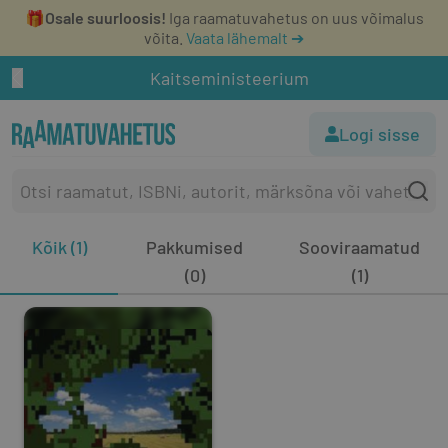
🎁
Osale suurloosis!
Iga raamatuvahetus on uus võimalus
võita.
Vaata lähemalt ➔
Kaitseministeerium
Logi sisse
Kõik (1)
Pakkumised
Sooviraamatud
(0)
(1)