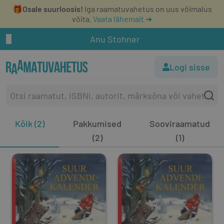
🎁
Osale suurloosis!
Iga raamatuvahetus on uus võimalus
võita.
Vaata lähemalt ➔
Anu Stohner
Logi sisse
Kõik (2)
Pakkumised
Sooviraamatud
(2)
(1)