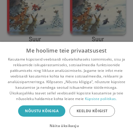
Suur
Suur
advendikalender
advendikalender
Me hoolime teie privaatsusest
Anu Stohner
Anu Stohner
Kasutame küpsiseid veebisaidi nõuetekohaseks toimimiseks, sisu ja
2
4
1
0
reklaamide isikupärastamiseks, sotsiaalmeedia funktsioonide
pakkumiseks ning liikluse analüüsimiseks. Jagame teie infot meie
veebisaidi kasutamise kohta ka meie sotsiaalmeedia, reklaami ja
analüüsipartneritega. Klõpsates „Nõustu kõigiga“, nõustute küpsiste
kasutamise ja nendega seotud isikuandmete töötlemisega.
Pealehele
Ostukorv
Sõnumid
Teated
Konto
Üksikasjalikku teavet sellel veebisaidil küpsiste kasutamise ja teie
nõusoleku haldamise kohta leiate meie
Küpsiste poliitikas.
Raamatuvahetuse mobiiliäpp
NÕUSTU KÕIGIGA
KEELDU KÕIGIST
Vaheta raamatuid veelgi mugavamalt!
Näita üksikasju
Sulge
Laadi alla