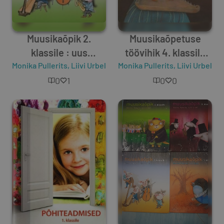
Muusikaõpik 2.
Muusikaõpetuse
klassile : uus
töövihik 4. klassile
Monika Pullerits
õppekava
,
Liivi Urbel
Monika Pullerits
uus õppekava
,
Liivi Urbel
0
1
0
0