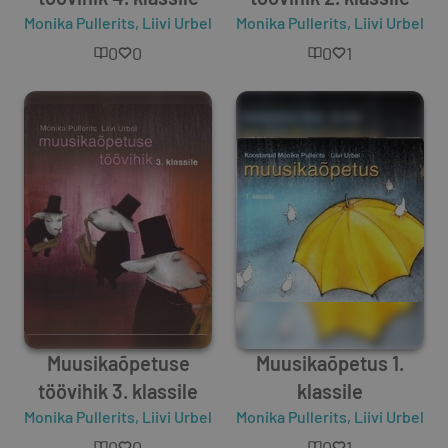
Monika Pullerits
,
Liivi Urbel
Monika Pullerits
,
Liivi Urbel
0
0
0
1
Muusikaõpetuse
Muusikaõpetus 1.
töövihik 3. klassile
klassile
Monika Pullerits
,
Liivi Urbel
Monika Pullerits
,
Liivi Urbel
0
0
0
1