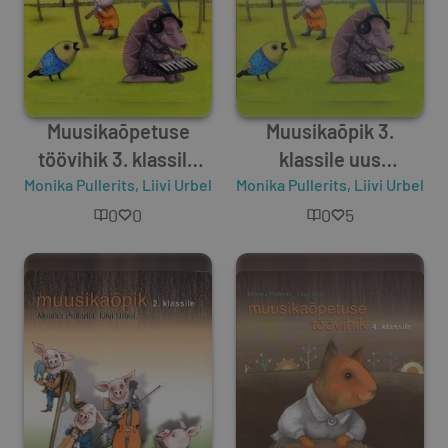
Muusikaõpetuse
Muusikaõpik 3.
töövihik 3. klassile
klassile uus
Monika Pullerits
uus õppekava
,
Liivi Urbel
Monika Pullerits
õppekava
,
Liivi Urbel
0
0
0
5