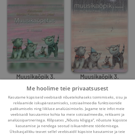
Muusikaõpik 3.
Muusikaõpik 3.
klassile
klassile
Me hoolime teie privaatsusest
Liivi Urbel
Monika Pullerits
,
Liivi Urbel
Kasutame küpsiseid veebisaidi nõuetekohaseks toimimiseks, sisu ja
0
0
2
1
reklaamide isikupärastamiseks, sotsiaalmeedia funktsioonide
pakkumiseks ning liikluse analüüsimiseks. Jagame teie infot meie
veebisaidi kasutamise kohta ka meie sotsiaalmeedia, reklaami ja
analüüsipartneritega. Klõpsates „Nõustu kõigiga“, nõustute küpsiste
kasutamise ja nendega seotud isikuandmete töötlemisega.
Pealehele
Ostukorv
Sõnumid
Teated
Konto
Üksikasjalikku teavet sellel veebisaidil küpsiste kasutamise ja teie