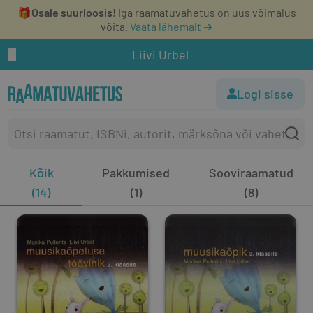
🎁
Osale suurloosis!
Iga raamatuvahetus on uus võimalus
võita.
Vaata lähemalt ➔
Liivi Urbel
Logi sisse
Kõik
Pakkumised
Sooviraamatud
(14)
(1)
(8)