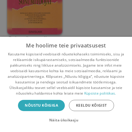
Palun, ärge tulistage
Me hoolime teie privaatsusest
sõnumitoojat!
Gary S. Goodman
Kasutame küpsiseid veebisaidi nõuetekohaseks toimimiseks, sisu ja
reklaamide isikupärastamiseks, sotsiaalmeedia funktsioonide
Umbes 4 kuud
tagasi
pakkumiseks ning liikluse analüüsimiseks. Jagame teie infot meie
veebisaidi kasutamise kohta ka meie sotsiaalmeedia, reklaami ja
analüüsipartneritega. Klõpsates „Nõustu kõigiga“, nõustute küpsiste
kasutamise ja nendega seotud isikuandmete töötlemisega.
Pealehele
Ostukorv
Sõnumid
Teated
Konto
Üksikasjalikku teavet sellel veebisaidil küpsiste kasutamise ja teie
nõusoleku haldamise kohta leiate meie
Küpsiste poliitikas.
Raamatuvahetuse mobiiliäpp
NÕUSTU KÕIGIGA
KEELDU KÕIGIST
Vaheta raamatuid veelgi mugavamalt!
Näita üksikasju
Sulge
Laadi alla