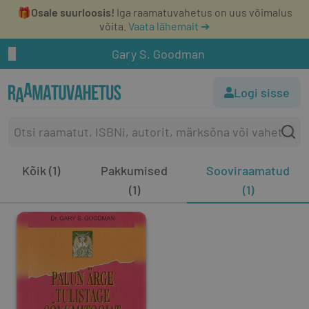
🎁
Osale suurloosis!
Iga raamatuvahetus on uus võimalus
võita.
Vaata lähemalt ➔
Gary S. Goodman
Logi sisse
Kõik (1)
Pakkumised
Sooviraamatud
(1)
(1)