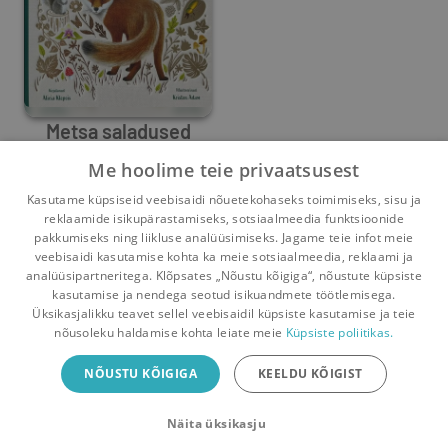
Metsa saladused
Me hoolime teie privaatsusest
Alicia Klepels
Kasutame küpsiseid veebisaidi nõuetekohaseks toimimiseks, sisu ja
0
2
reklaamide isikupärastamiseks, sotsiaalmeedia funktsioonide
pakkumiseks ning liikluse analüüsimiseks. Jagame teie infot meie
veebisaidi kasutamise kohta ka meie sotsiaalmeedia, reklaami ja
analüüsipartneritega. Klõpsates „Nõustu kõigiga“, nõustute küpsiste
kasutamise ja nendega seotud isikuandmete töötlemisega.
Pealehele
Ostukorv
Sõnumid
Teated
Konto
Üksikasjalikku teavet sellel veebisaidil küpsiste kasutamise ja teie
nõusoleku haldamise kohta leiate meie
Küpsiste poliitikas.
Raamatuvahetuse mobiiliäpp
NÕUSTU KÕIGIGA
KEELDU KÕIGIST
Vaheta raamatuid veelgi mugavamalt!
Näita üksikasju
Sulge
Laadi alla