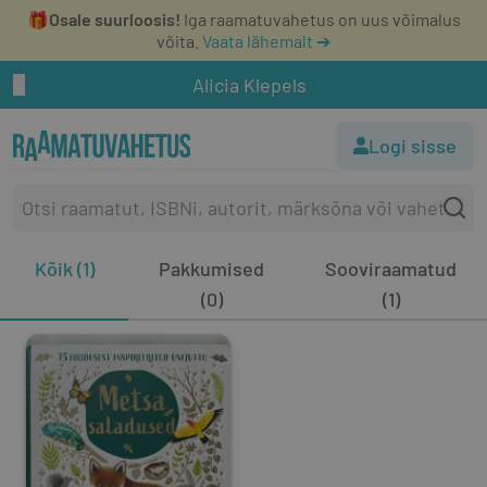
🎁
Osale suurloosis!
Iga raamatuvahetus on uus võimalus
võita.
Vaata lähemalt ➔
Alicia Klepels
Logi sisse
Kõik (1)
Pakkumised
Sooviraamatud
(0)
(1)