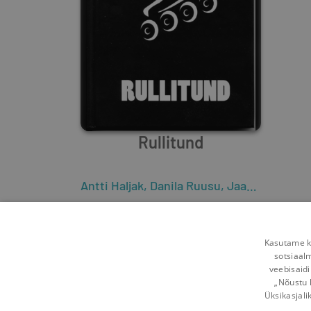
Rullitund
Antti Haljak
,
Danila Ruusu
,
Jaan Saks
2
1
Kasutame kü
sotsiaal
veebisaidi
„Nõustu 
Üksikasjali