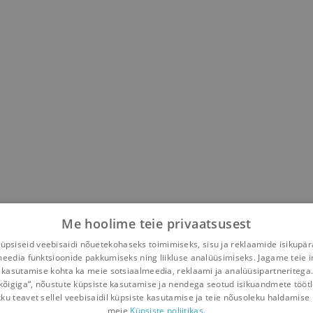
Me hoolime teie privaatsusest
psiseid veebisaidi nõuetekohaseks toimimiseks, sisu ja reklaamide isikupä
meedia funktsioonide pakkumiseks ning liikluse analüüsimiseks. Jagame teie i
 kasutamise kohta ka meie sotsiaalmeedia, reklaami ja analüüsipartneritega
kõigiga“, nõustute küpsiste kasutamise ja nendega seotud isikuandmete tööt
kku teavet sellel veebisaidil küpsiste kasutamise ja teie nõusoleku haldamise 
meie
Küpsiste poliitikas.