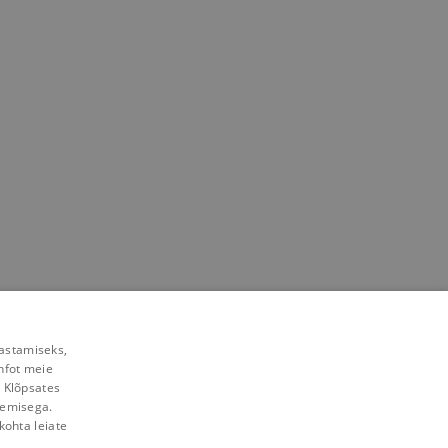
rastamiseks,
nfot meie
. Klõpsates
lemisega.
kohta leiate