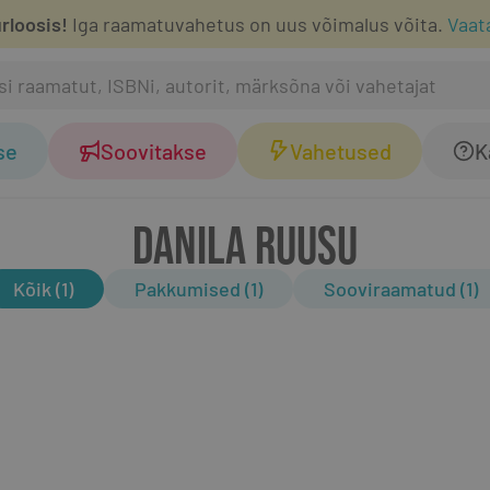
rloosis!
Iga raamatuvahetus on uus võimalus võita.
Vaat
se
Soovitakse
Vahetused
K
DANILA RUUSU
Kõik (1)
Pakkumised (1)
Sooviraamatud (1)