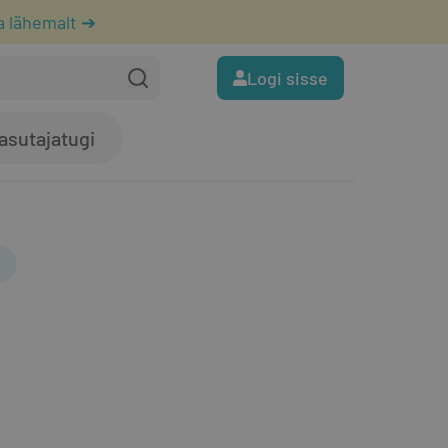
a lähemalt ➔
Logi sisse
asutajatugi