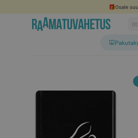
🎁
Osale suu
Pakutak