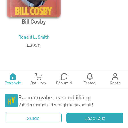
Bill Cosby
Ronald L. Smith
6
0
Pealehele
Ostukorv
Sõnumid
Teated
Konto
Raamatuvahetuse mobiiliäpp
Vaheta raamatuid veelgi mugavamalt!
Sulge
Laadi alla