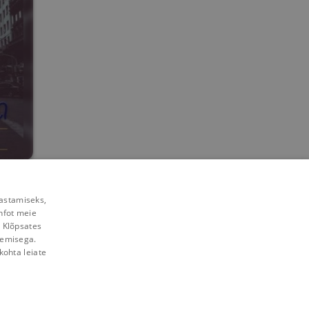
rastamiseks,
nfot meie
. Klõpsates
lemisega.
kohta leiate