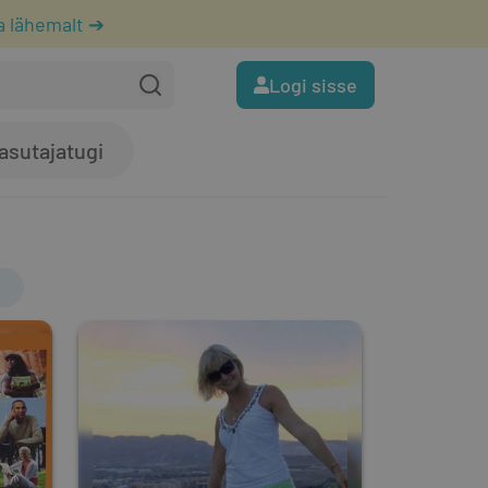
a lähemalt ➔
Logi sisse
asutajatugi