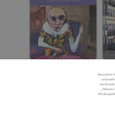
Minu Argentina
Kasutame kü
Liis Kängsepp
sotsiaal
veebisaidi
0
8
„Nõustu 
Üksikasjali
Võta ühendust
Kasutustingimused
Mobi
Kuidas vahetada
Privaatsuspõhimõtted