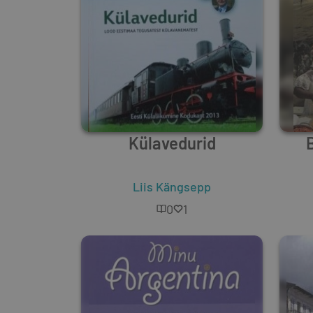
Külavedurid
B
Liis Kängsepp
0
1