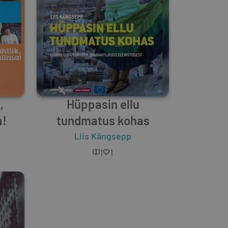
,
Hüppasin ellu
!
tundmatus kohas
Liis Kängsepp
1
1