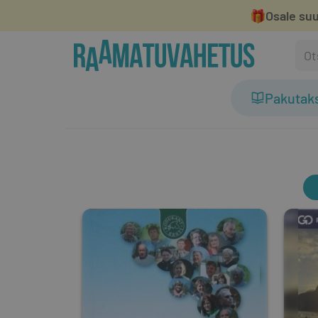
🎁
Osale suu
Pakutak