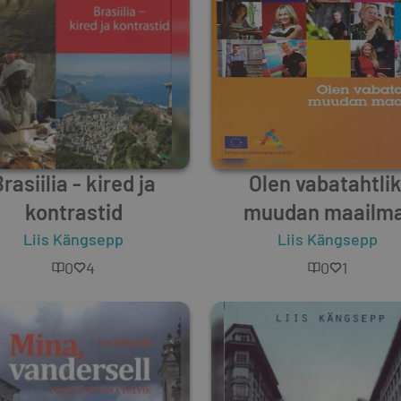
rasiilia - kired ja
Olen vabatahtlik
kontrastid
muudan maailma
Liis Kängsepp
Liis Kängsepp
0
4
0
1