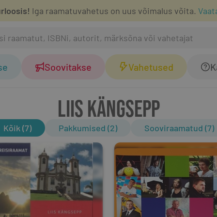
rloosis!
Iga raamatuvahetus on uus võimalus võita.
Vaat
se
Soovitakse
Vahetused
K
LIIS KÄNGSEPP
Kõik (7)
Pakkumised (2)
Sooviraamatud (7)