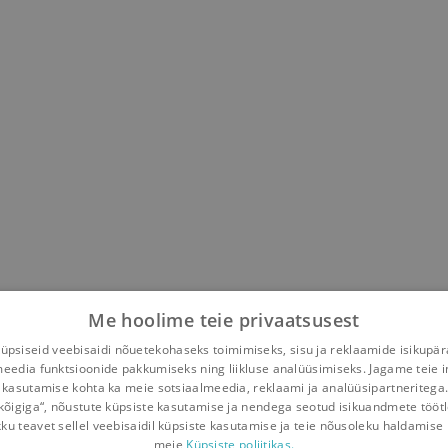
Me hoolime teie privaatsusest
psiseid veebisaidi nõuetekohaseks toimimiseks, sisu ja reklaamide isikupä
meedia funktsioonide pakkumiseks ning liikluse analüüsimiseks. Jagame teie i
 kasutamise kohta ka meie sotsiaalmeedia, reklaami ja analüüsipartneritega
kõigiga“, nõustute küpsiste kasutamise ja nendega seotud isikuandmete tööt
kku teavet sellel veebisaidil küpsiste kasutamise ja teie nõusoleku haldamise 
meie
Küpsiste poliitikas.