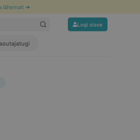
a lähemalt ➔
Logi sisse
asutajatugi