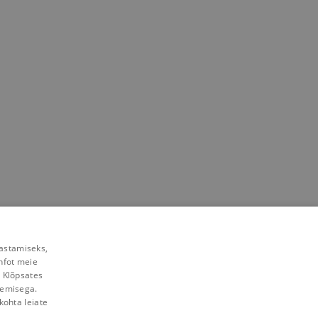
rastamiseks,
nfot meie
. Klõpsates
lemisega.
kohta leiate