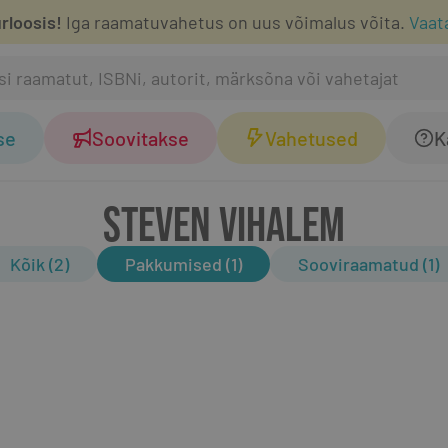
rloosis!
Iga raamatuvahetus on uus võimalus võita.
Vaat
se
Soovitakse
Vahetused
K
STEVEN VIHALEM
Kõik (2)
Pakkumised (1)
Sooviraamatud (1)