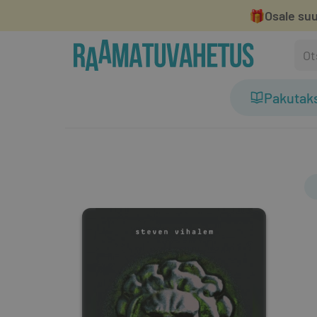
🎁
Osale suu
Pakutak