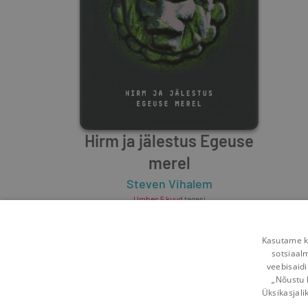
Hirm ja jälestus Egeuse
merel
Steven Vihalem
Umbes 5 kuud
tagasi
Kasutame kü
sotsiaal
veebisaidi
„Nõustu 
Üksikasjali